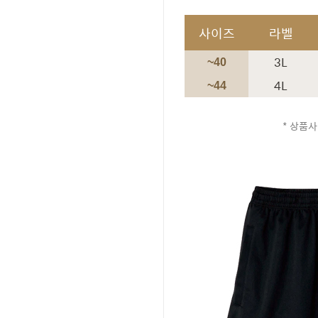
사이즈
라벨
3L
~40
4L
~44
* 상품사