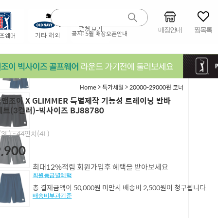
매장안내
찜목록
공지:
5월 매장오픈안내
>
>
Home
특가세일
20000-29000원 코너
]빅앤조이 X GLIMMER 특별제작 기능성 트레이닝 반바
세트(3컬러)-빅사이즈 BJ88780
3L),~44인치(4L)
,900
최대12%적립 회원가입후 혜택을 받아보세요
회원등급별혜택
총 결제금액이 50,000원 미만시 배송비 2,500원이 청구됩니다.
배송비부과기준