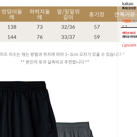
엉덩이둘
허벅지둘
앞/뒷밑위
총기장
안쪽기장
레
레
길이
이벤트
페이
138
73
32/36
57
11
이벤트
페이
144
76
33/37
59
11
[ 결제혜택 
이즈 치수는 재는 방법과 위치에 따라 1~3cm 오차가 있을 수 있습니다 *
** 본인의 옷과 실측비교 추천합니다 **