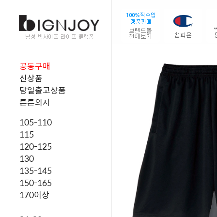
공동구매
신상품
당일출고상품
튼튼의자
105-110
115
120-125
130
135-145
150-165
170이상