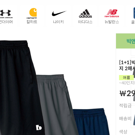
[1+1
지 2매
~40인치(
￦29
적립금
배송비
색상