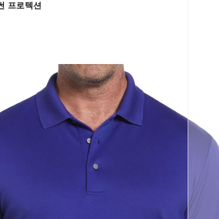
5 썬 프로텍션