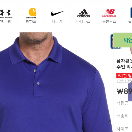
남자큰옷
수입 빅
125,135
￦89
적립금
배송비
사이즈