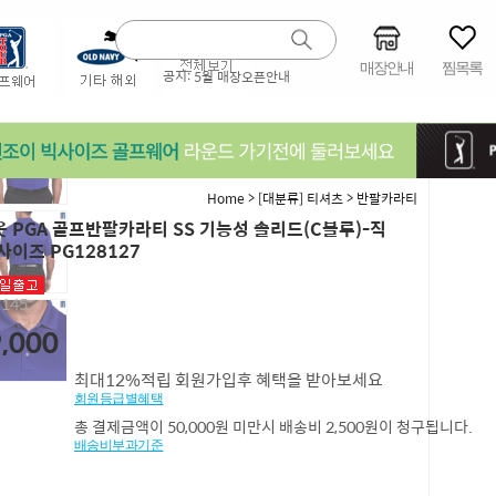
매장안내
찜목록
공지:
5월 매장오픈안내
>
>
Home
[대분류] 티셔츠
반팔카라티
 PGA 골프반팔카라티 SS 기능성 솔리드(C블루)-직
사이즈 PG128127
,145
,000
최대12%적립 회원가입후 혜택을 받아보세요
회원등급별혜택
총 결제금액이 50,000원 미만시 배송비 2,500원이 청구됩니다.
배송비부과기준