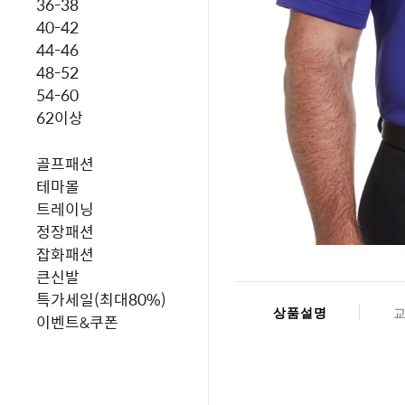
36-38
40-42
44-46
48-52
54-60
62이상
골프패션
테마몰
트레이닝
정장패션
잡화패션
큰신발
특가세일(최대80%)
상품설명
이벤트&쿠폰