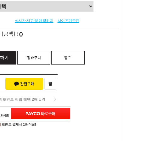
실시간 재고 및 매장위치
사이즈기준표
0
L
(금액)
하기
장바구니
찜♡
포인트 적립 혜택 2배 UP!
Q&A (0)
포인트 적립 혜택 2배 UP!
]
포인트 결제시 1% 적립!