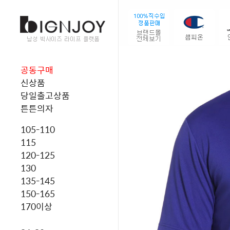
공동구매
신상품
당일출고상품
튼튼의자
105-110
115
120-125
130
135-145
150-165
170이상