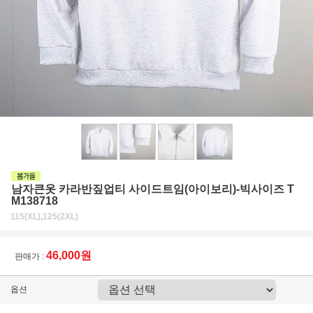
남자큰옷 카라반짚업티 사이드트임(아이보리)-빅사이즈 T
M138718
115(XL),125(2XL)
46,000원
판매가 :
옵션