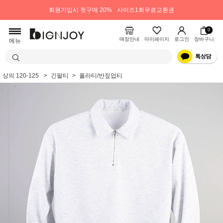
회원가입시 첫구매 20%
사이즈1회무료교환권
0
매장안내
마이페이지
로그인
장바구니
메뉴
상의 120-125
긴팔티
폴라티/반짚업티