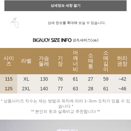
상세정보 새창 열기
상세 정보를 확대해 보실 수 있습니다.
어
소
소
사이
가슴
기
깨
매
허리
라벨
매
즈
둘레
장
너
길
권장
통
비
이
115
XL
130
76
61
27
59
~42
125
2XL
140
77
63
28
61
~46
* 상품사이즈 치수는 재는 방법과 위치에 따라 1~3cm 오차가 있을 수 있
습니다 *
** 본인의 옷과 실측비교 추천합니다 **