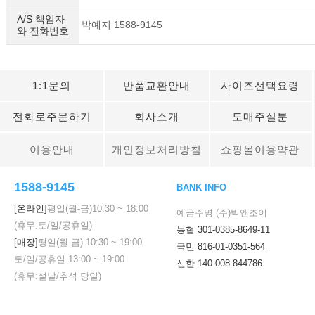
A/S 책임자
박예지 1588-9145
와 전화번호
1:1문의
반품교환안내
사이즈선택요령
전화로주문하기
회사소개
도매주실분
이용안내
개인정보처리방침
쇼핑몰이용약관
1588-9145
BANK INFO
[온라인]
평일(월-금)
10:30
~
18:00
예금주명 (주)빅앤조이
(휴무:토/일/공휴일)
농협 301-0385-8649-11
[매장]
평일(월-금)
10:30
~
19:00
국민 816-01-0351-564
토/일/공휴일
13:00
~
19:00
신한 140-008-844786
(휴무:설날/추석 당일)