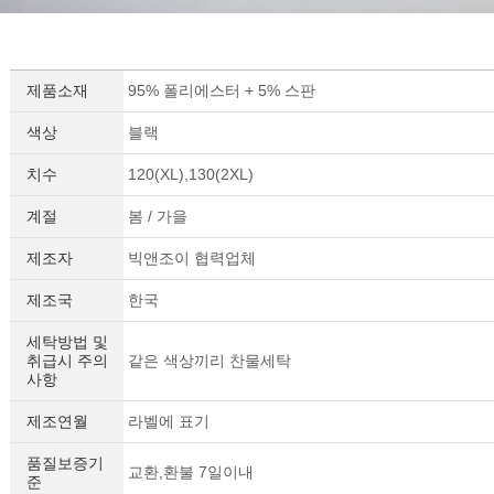
제품소재
95% 폴리에스터 + 5% 스판
색상
블랙
치수
120(XL),130(2XL)
계절
봄 / 가을
제조자
빅앤조이 협력업체
제조국
한국
세탁방법 및
취급시 주의
같은 색상끼리 찬물세탁
사항
제조연월
라벨에 표기
품질보증기
교환,환불 7일이내
준