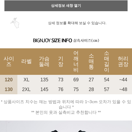
상세정보 새창 열기
상세 정보를 확대해 보실 수 있습니다.
어
소
소
사이
가슴
기
깨
매
허리
라벨
매
즈
둘레
장
너
길
권장
통
비
이
120
XL
135
73
69
27
54
~44
130
2XL
145
76
75
28
57
~48
* 상품사이즈 치수는 재는 방법과 위치에 따라 1~3cm 오차가 있을 수 있
습니다 *
** 본인의 옷과 실측비교 추천합니다 **