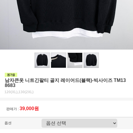
남자큰옷 니트긴팔티 골지 레이어드(블랙)-빅사이즈 TM13
8683
120(XL),130(2XL)
39,000원
판매가 :
옵션