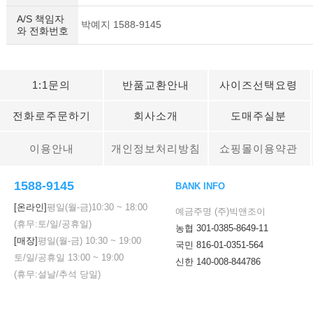
A/S 책임자
박예지 1588-9145
와 전화번호
1:1문의
반품교환안내
사이즈선택요령
전화로주문하기
회사소개
도매주실분
이용안내
개인정보처리방침
쇼핑몰이용약관
1588-9145
BANK INFO
[온라인]
평일(월-금)
10:30
~
18:00
예금주명 (주)빅앤조이
(휴무:토/일/공휴일)
농협 301-0385-8649-11
[매장]
평일(월-금)
10:30
~
19:00
국민 816-01-0351-564
토/일/공휴일
13:00
~
19:00
신한 140-008-844786
(휴무:설날/추석 당일)