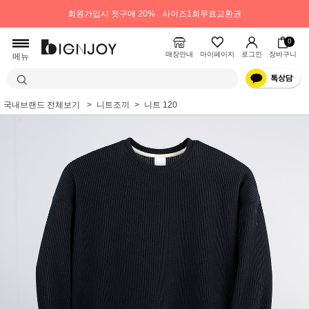
회원가입시 첫구매 20%
사이즈1회무료교환권
0
매장안내
마이페이지
로그인
장바구니
메뉴
국내브랜드 전체보기
니트조끼
니트 120