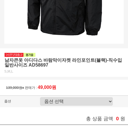
남자큰옷 아디다스 바람막이자켓 라인포인트(블랙)-직수입
일반사이즈 AD58697
S,M,L
49,000원
139,000원x
판매가 :
옵션
0
총 상품 금액
원