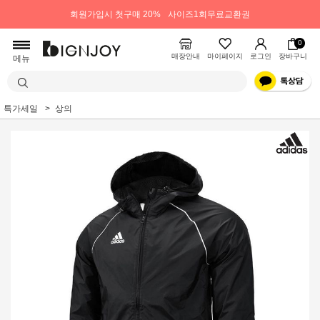
회원가입시 첫구매 20%
사이즈1회무료교환권
0
매장안내
마이페이지
로그인
장바구니
메뉴
특가세일
상의