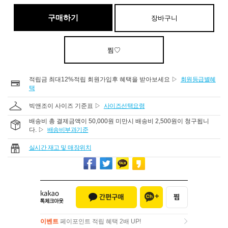
구매하기
장바구니
찜♡
적립금 최대12%적립 회원가입후 혜택을 받아보세요 ▷
회원등급별혜
택
빅앤조이 사이즈 기준표 ▷
사이즈선택요령
배송비 총 결제금액이 50,000원 미만시 배송비 2,500원이 청구됩니
다. ▷
배송비부과기준
실시간 재고 및 매장위치
이벤트
페이포인트 적립 혜택 2배 UP!