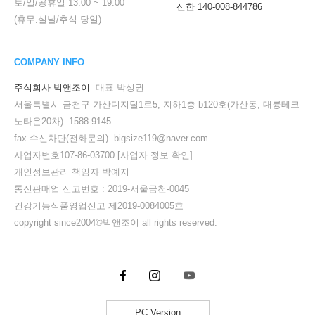
토/일/공휴일
13:00
~
19:00
신한 140-008-844786
(휴무:설날/추석 당일)
COMPANY INFO
주식회사 빅앤조이
대표 박성권
서울특별시 금천구 가산디지털1로5, 지하1층 b120호(가산동, 대륭테크
노타운20차) 1588-9145
fax 수신차단(전화문의) bigsize119@naver.com
사업자번호107-86-03700
[사업자 정보 확인]
개인정보관리 책임자 박예지
통신판매업 신고번호 : 2019-서울금천-0045
건강기능식품영업신고 제2019-0084005호
copyright since2004©빅앤조이 all rights reserved.
PC Version