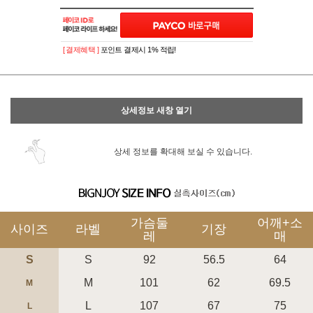
이벤트
페이포인트 적립 혜택 2배 UP!
[ 결제혜택 ]
포인트 결제시 1% 적립!
상세정보 새창 열기
상세 정보를 확대해 보실 수 있습니다.
가슴둘
어깨+소
사이즈
라벨
기장
레
매
S
S
92
56.5
64
M
101
62
69.5
M
L
107
67
75
L