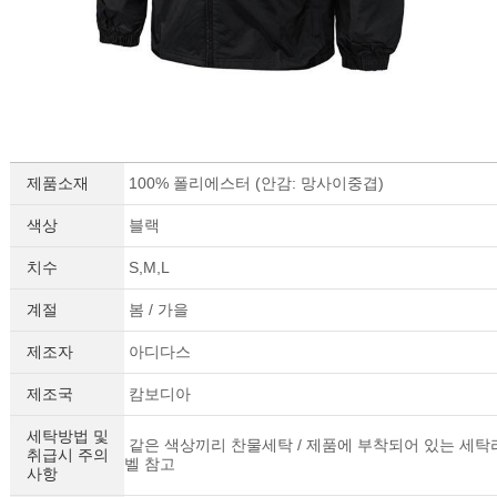
제품소재
100% 폴리에스터 (안감: 망사이중겹)
색상
블랙
치수
S,M,L
계절
봄 / 가을
제조자
아디다스
제조국
캄보디아
세탁방법 및
같은 색상끼리 찬물세탁 / 제품에 부착되어 있는 세탁
취급시 주의
벨 참고
사항