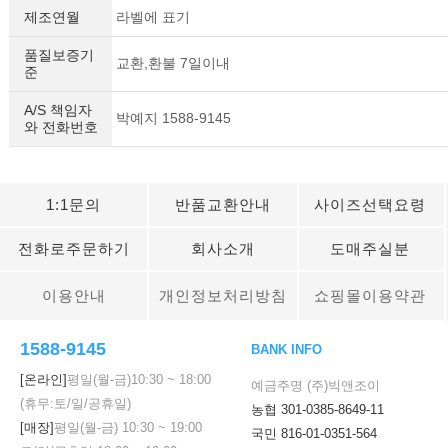
제조연월
라벨에 표기
품질보증기
교환,환불 7일이내
준
A/S 책임자
박예지 1588-9145
와 전화번호
이코 라이프 하
1:1문의
반품교환안내
사이즈선택요령
전화로주문하기
회사소개
도매주실분
이용안내
개인정보처리방침
쇼핑몰이용약관
1588-9145
BANK INFO
[온라인]
평일(월-금)
10:30
~
18:00
예금주명 (주)빅앤조이
(휴무:토/일/공휴일)
농협 301-0385-8649-11
[매장]
평일(월-금)
10:30
~
19:00
국민 816-01-0351-564