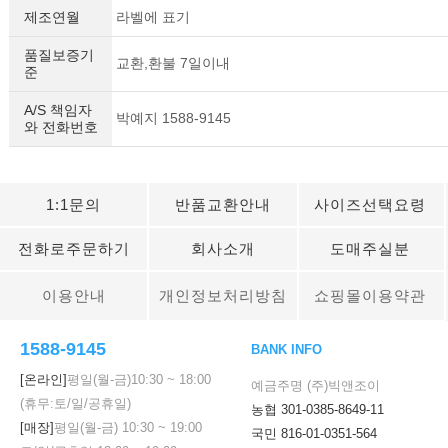
제조연월
라벨에 표기
품질보증기
교환,환불 7일이내
준
A/S 책임자
박예지 1588-9145
와 전화번호
이코 라이프 하
1:1문의
반품교환안내
사이즈선택요령
전화로주문하기
회사소개
도매주실분
이용안내
개인정보처리방침
쇼핑몰이용약관
1588-9145
BANK INFO
[온라인]
평일(월-금)
10:30
~
18:00
예금주명 (주)빅앤조이
(휴무:토/일/공휴일)
농협 301-0385-8649-11
[매장]
평일(월-금)
10:30
~
19:00
국민 816-01-0351-564