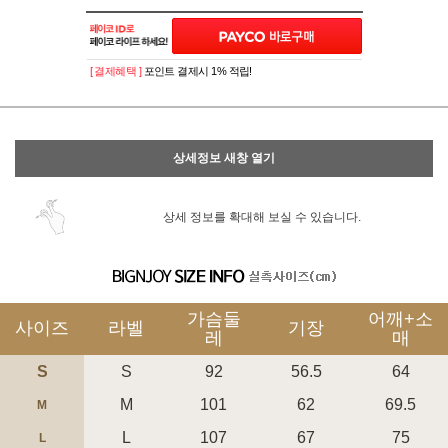
이벤트
페이포인트 적립 혜택 2배 UP!
[ 결제혜택 ]
포인트 결제시 1% 적립!
상세정보 새창 열기
상세 정보를 확대해 보실 수 있습니다.
가슴둘
어깨+소
사이즈
라벨
기장
레
매
S
S
92
56.5
64
M
101
62
69.5
M
L
107
67
75
L