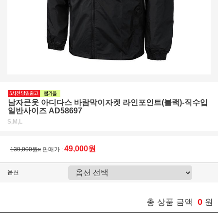
남자큰옷 아디다스 바람막이자켓 라인포인트(블랙)-직수입
일반사이즈 AD58697
S,M,L
49,000원
139,000원x
판매가 :
옵션
0
총 상품 금액
원