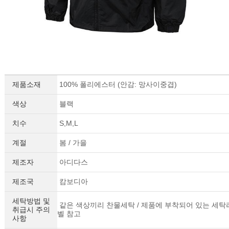
제품소재
100% 폴리에스터 (안감: 망사이중겹)
색상
블랙
치수
S,M,L
계절
봄 / 가을
제조자
아디다스
제조국
캄보디아
세탁방법 및
같은 색상끼리 찬물세탁 / 제품에 부착되어 있는 세탁
취급시 주의
벨 참고
사항