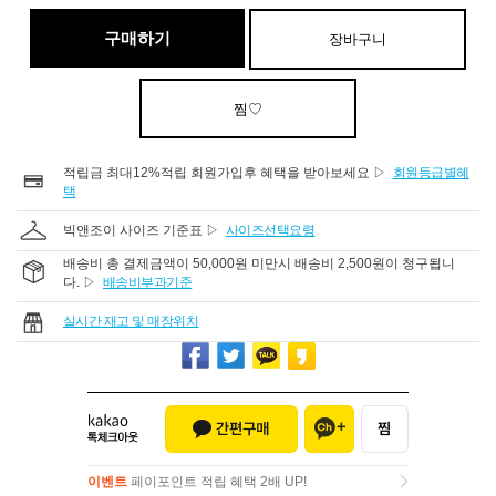
구매하기
장바구니
찜♡
적립금 최대12%적립 회원가입후 혜택을 받아보세요 ▷
회원등급별혜
택
빅앤조이 사이즈 기준표 ▷
사이즈선택요령
배송비 총 결제금액이 50,000원 미만시 배송비 2,500원이 청구됩니
다. ▷
배송비부과기준
실시간 재고 및 매장위치
이벤트
페이포인트 적립 혜택 2배 UP!