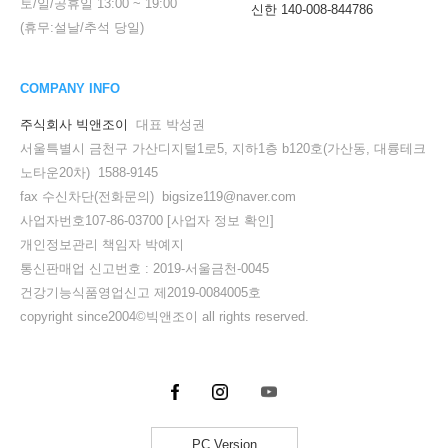
토/일/공휴일
13:00
~
19:00
신한 140-008-844786
(휴무:설날/추석 당일)
COMPANY INFO
주식회사 빅앤조이
대표 박성권
서울특별시 금천구 가산디지털1로5, 지하1층 b120호(가산동, 대륭테크
노타운20차) 1588-9145
fax 수신차단(전화문의) bigsize119@naver.com
사업자번호107-86-03700
[사업자 정보 확인]
개인정보관리 책임자 박예지
통신판매업 신고번호 : 2019-서울금천-0045
건강기능식품영업신고 제2019-0084005호
copyright since2004©빅앤조이 all rights reserved.
PC Version