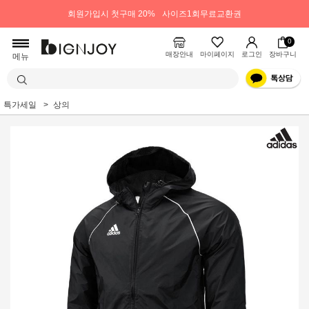
회원가입시 첫구매 20%
사이즈1회무료교환권
0
매장안내
마이페이지
로그인
장바구니
메뉴
특가세일
상의