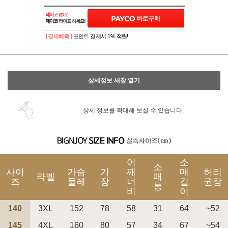
이벤트
페이포인트 적립 혜택 2배 UP!
[ 결제혜택 ]
포인트 결제시 1% 적립!
상세정보 새창 열기
상세 정보를 확대해 보실 수 있습니다.
어
소
소
사이
가슴
기
깨
매
허리
라벨
매
즈
둘레
장
너
길
권장
통
비
이
140
3XL
152
78
58
31
64
~52
145
4XL
160
80
57
34
67
~54