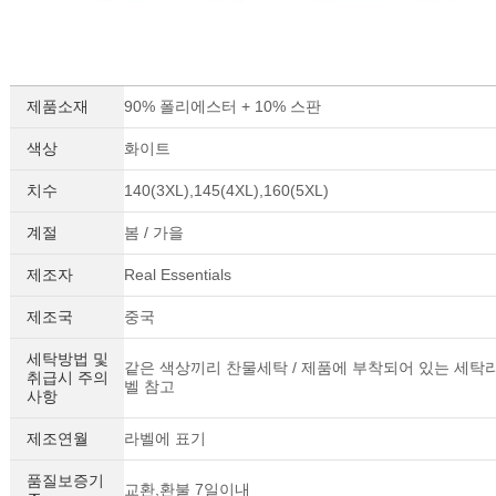
제품소재
90% 폴리에스터 + 10% 스판
색상
화이트
치수
140(3XL),145(4XL),160(5XL)
계절
봄 / 가을
제조자
Real Essentials
제조국
중국
세탁방법 및
같은 색상끼리 찬물세탁 / 제품에 부착되어 있는 세탁
취급시 주의
벨 참고
사항
제조연월
라벨에 표기
품질보증기
교환,환불 7일이내