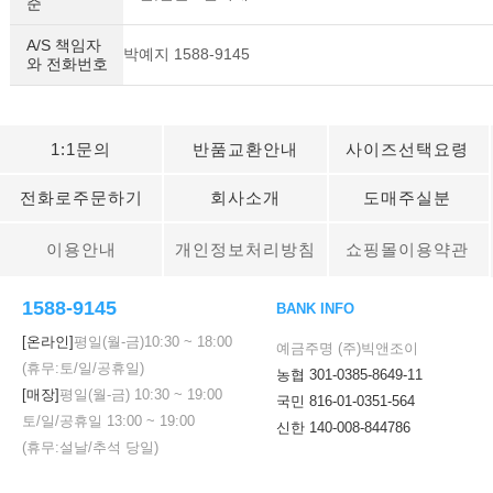
준
A/S 책임자
박예지 1588-9145
와 전화번호
1:1문의
반품교환안내
사이즈선택요령
전화로주문하기
회사소개
도매주실분
이용안내
개인정보처리방침
쇼핑몰이용약관
1588-9145
BANK INFO
[온라인]
평일(월-금)
10:30
~
18:00
예금주명 (주)빅앤조이
(휴무:토/일/공휴일)
농협 301-0385-8649-11
[매장]
평일(월-금)
10:30
~
19:00
국민 816-01-0351-564
토/일/공휴일
13:00
~
19:00
신한 140-008-844786
(휴무:설날/추석 당일)