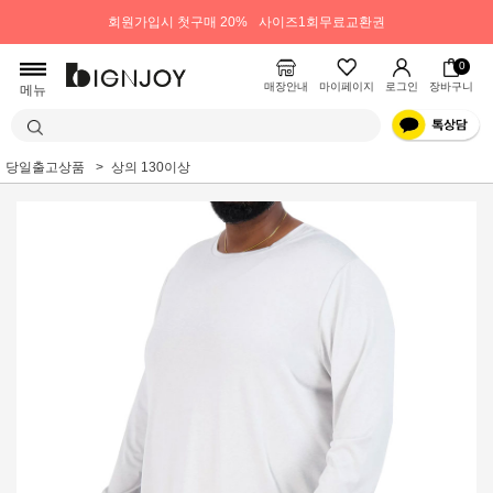
회원가입시 첫구매 20%
사이즈1회무료교환권
0
매장안내
마이페이지
로그인
장바구니
메뉴
당일출고상품
상의 130이상