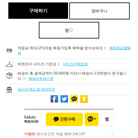
구매하기
장바구니
찜♡
적립금 최대12%적립 회원가입후 혜택을 받아보세요 ▷
회원등급별혜
택
빅앤조이 사이즈 기준표 ▷
사이즈선택요령
배송비 총 결제금액이 50,000원 미만시 배송비 2,500원이 청구됩니
다. ▷
배송비부과기준
실시간 재고 및 매장위치
이벤트
페이포인트 적립 혜택 2배 UP!