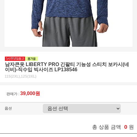
남자큰옷 LIBERTY PRO 긴팔티 기능성 스티치 보카시(네
이비)-직수입 빅사이즈 LP138546
115(2XL),125(3XL)
39,000원
판매가 :
옵션
0
총 상품 금액
원