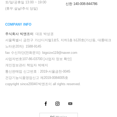
토/일/공휴일
13:00
~
19:00
신한 140-008-844786
(휴무:설날/추석 당일)
COMPANY INFO
주식회사 빅앤조이
대표 박성권
서울특별시 금천구 가산디지털1로5, 지하1층 b120호(가산동, 대륭테크
노타운20차) 1588-9145
fax 수신차단(전화문의) bigsize119@naver.com
사업자번호107-86-03700
[사업자 정보 확인]
개인정보관리 책임자 박예지
통신판매업 신고번호 : 2019-서울금천-0045
건강기능식품영업신고 제2019-0084005호
copyright since2004©빅앤조이 all rights reserved.