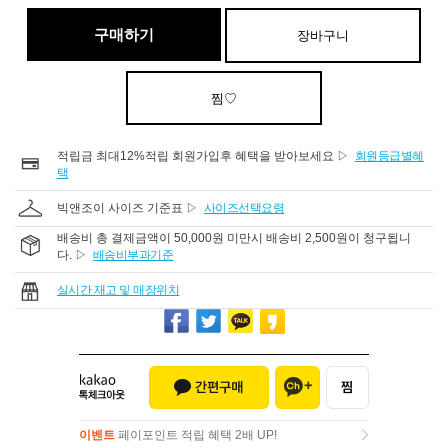
구매하기
장바구니
찜♡
적립금 최대12%적립 회원가입후 혜택을 받아보세요 ▷
회원등급별혜
택
빅앤조이 사이즈 기준표 ▷
사이즈선택요령
배송비 총 결제금액이 50,000원 미만시 배송비 2,500원이 청구됩니
다. ▷
배송비부과기준
실시간 재고 및 매장위치
이벤트
페이포인트 적립 혜택 2배 UP!