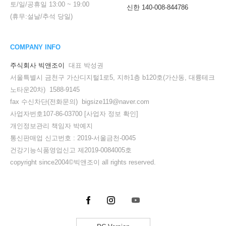
토/일/공휴일
13:00
~
19:00
신한 140-008-844786
(휴무:설날/추석 당일)
COMPANY INFO
주식회사 빅앤조이
대표 박성권
서울특별시 금천구 가산디지털1로5, 지하1층 b120호(가산동, 대륭테크
노타운20차) 1588-9145
fax 수신차단(전화문의) bigsize119@naver.com
사업자번호107-86-03700
[사업자 정보 확인]
개인정보관리 책임자 박예지
통신판매업 신고번호 : 2019-서울금천-0045
건강기능식품영업신고 제2019-0084005호
copyright since2004©빅앤조이 all rights reserved.