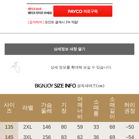
이벤트
페이포인트 적립 혜택 2배 UP!
[ 결제혜택 ]
포인트 결제시 1% 적립!
상세정보 새창 열기
상세 정보를 확대해 보실 수 있습니다.
어
소
소
사이
가슴
기
깨
매
허리
라벨
매
즈
둘레
장
너
길
권장
통
비
이
135
2XL
146
80
59
33
68
~50
145
3XL
156
83
62
36
69
~54