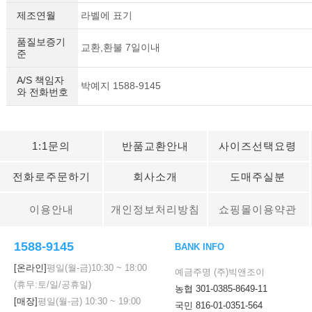
제조연월
라벨에 표기
품질보증기
교환,환불 7일이내
준
A/S 책임자
박예지 1588-9145
와 전화번호
이코 라이프 하
1:1문의
반품교환안내
사이즈선택요령
전화로주문하기
회사소개
도매주실분
이용안내
개인정보처리방침
쇼핑몰이용약관
1588-9145
BANK INFO
[온라인]
평일(월-금)
10:30
~
18:00
예금주명 (주)빅앤조이
(휴무:토/일/공휴일)
농협 301-0385-8649-11
[매장]
평일(월-금)
10:30
~
19:00
국민 816-01-0351-564