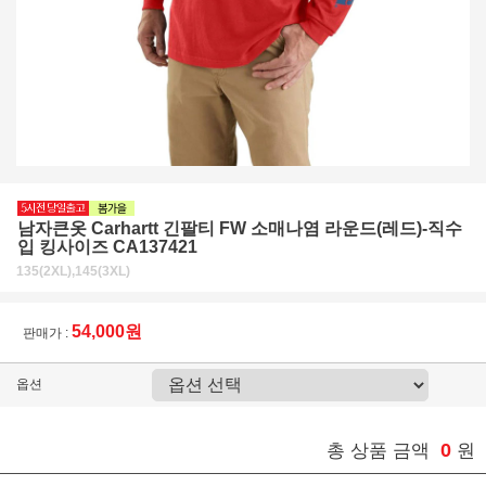
남자큰옷 Carhartt 긴팔티 FW 소매나염 라운드(레드)-직수
입 킹사이즈 CA137421
135(2XL),145(3XL)
54,000원
판매가 :
옵션
0
총 상품 금액
원