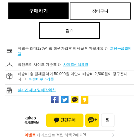
구매하기
장바구니
찜♡
적립금 최대12%적립 회원가입후 혜택을 받아보세요 ▷
회원등급별혜
택
빅앤조이 사이즈 기준표 ▷
사이즈선택요령
배송비 총 결제금액이 50,000원 미만시 배송비 2,500원이 청구됩니
다. ▷
배송비부과기준
실시간 재고 및 매장위치
이벤트
페이포인트 적립 혜택 2배 UP!