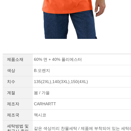
제품소재
60% 면 + 40% 폴리에스터
색상
B.오렌지
치수
135(2XL),140(3XL),150(4XL)
계절
봄 / 가을
제조자
CARHARTT
제조국
멕시코
세탁방법 및
같은 색상끼리 찬물세탁 / 제품에 부착되어 있는 세탁
취급시 주의