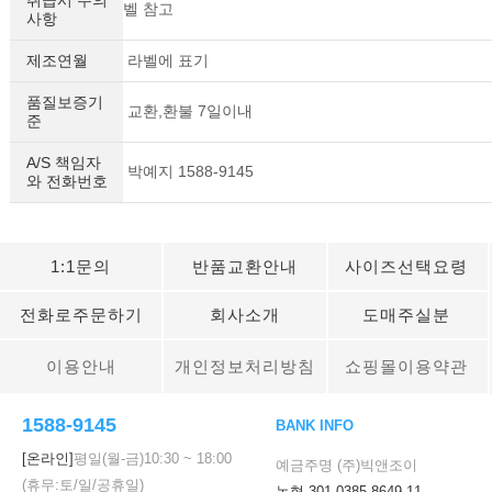
벨 참고
사항
제조연월
라벨에 표기
품질보증기
교환,환불 7일이내
준
A/S 책임자
박예지 1588-9145
와 전화번호
이코 라이프 하
1:1문의
반품교환안내
사이즈선택요령
전화로주문하기
회사소개
도매주실분
이용안내
개인정보처리방침
쇼핑몰이용약관
1588-9145
BANK INFO
[온라인]
평일(월-금)
10:30
~
18:00
예금주명 (주)빅앤조이
(휴무:토/일/공휴일)
농협 301-0385-8649-11