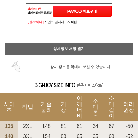
이벤트
페이포인트 적립 혜택 2배 UP!
[ 결제혜택 ]
포인트 결제시 1% 적립!
상세정보 새창 열기
상세 정보를 확대해 보실 수 있습니다.
어
소
소
사이
가슴
기
깨
매
허리
라벨
매
즈
둘레
장
너
길
권장
통
비
이
135
2XL
148
81
61
34
67
~50
140
3XL
154
83
65
35
68
~52