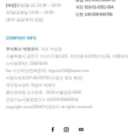
[매장]
평일(월-금)
10:30
~
19:00
국민 816-01-0351-564
토/일/공휴일
13:00
~
19:00
신한 140-008-844786
(휴무:설날/추석 당일)
COMPANY INFO
주식회사 빅앤조이
대표 박성권
서울특별시 금천구 가산디지털1로5, 지하1층 b120호(가산동, 대륭테크
노타운20차) 1588-9145
fax 수신차단(전화문의) bigsize119@naver.com
사업자번호107-86-03700
[사업자 정보 확인]
개인정보관리 책임자 박예지
통신판매업 신고번호 : 2019-서울금천-0045
건강기능식품영업신고 제2019-0084005호
copyright since2004©빅앤조이 all rights reserved.