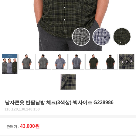
남자큰옷 반팔남방 체크(3색상)-빅사이즈 G228986
110,120,130,140,150
43,000원
판매가 :