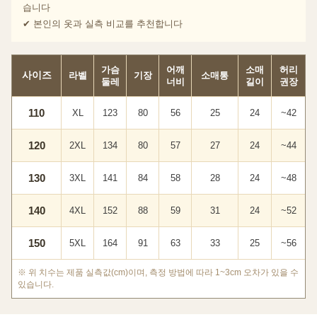
습니다
✔ 본인의 옷과 실측 비교를 추천합니다
가슴
어깨
소매
허리
사이즈
라벨
기장
소매통
둘레
너비
길이
권장
110
XL
123
80
56
25
24
~42
120
2XL
134
80
57
27
24
~44
130
3XL
141
84
58
28
24
~48
140
4XL
152
88
59
31
24
~52
150
5XL
164
91
63
33
25
~56
※ 위 치수는 제품 실측값(cm)이며, 측정 방법에 따라 1~3cm 오차가 있을 수
있습니다.