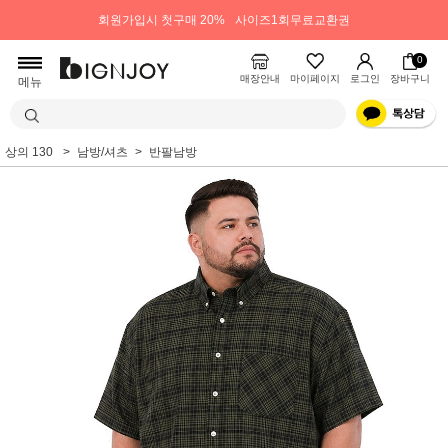
회원가입시 첫구매 20%
사이즈1회무료교환권
0
매장안내
마이페이지
로그인
장바구니
메뉴
상의 130
남방/셔츠
반팔남방