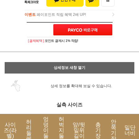
이벤트
페이포인트 적립 혜택 2배 UP!
이벤트
페이포인트 적립 혜택 2배 UP!
[ 결제혜택 ]
포인트 결제시 1% 적립!
상세정보 새창 열기
상세 정보를 확대해 보실 수 있습니다.
실측 사이즈
엉
허
허
안
사이
덩
벅
앞/뒷
총
리
쪽
밑단
즈(라
이
지
밑위
기
둘
기
너비
벨)
둘
둘
길이
장
레
장