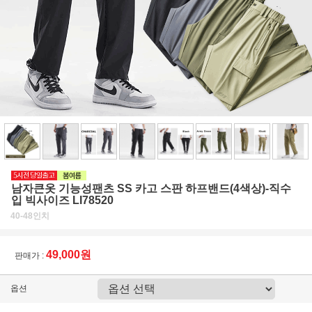
남자큰옷 기능성팬츠 SS 카고 스판 하프밴드(4색상)-직수
입 빅사이즈 LI78520
40-48인치
49,000원
판매가 :
옵션