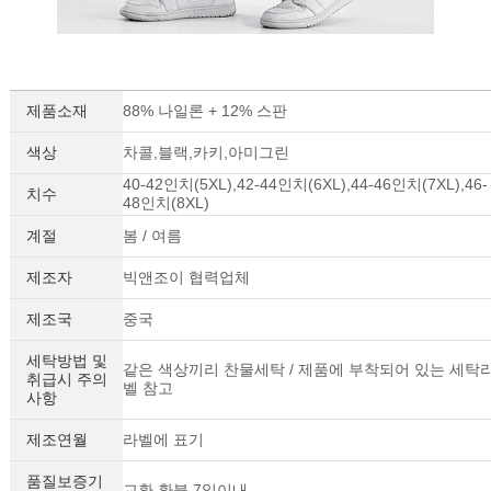
제품소재
88% 나일론 + 12% 스판
색상
차콜,블랙,카키,아미그린
40-42인치(5XL),42-44인치(6XL),44-46인치(7XL),46-
치수
48인치(8XL)
계절
봄 / 여름
제조자
빅앤조이 협력업체
제조국
중국
세탁방법 및
같은 색상끼리 찬물세탁 / 제품에 부착되어 있는 세탁
취급시 주의
벨 참고
사항
제조연월
라벨에 표기
품질보증기
교환,환불 7일이내