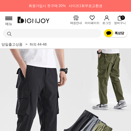
회원가입시 첫구매 20%
사이즈1회무료교환권
0
매장안내
마이페이지
로그인
장바구니
메뉴
당일출고상품
하의 44-46