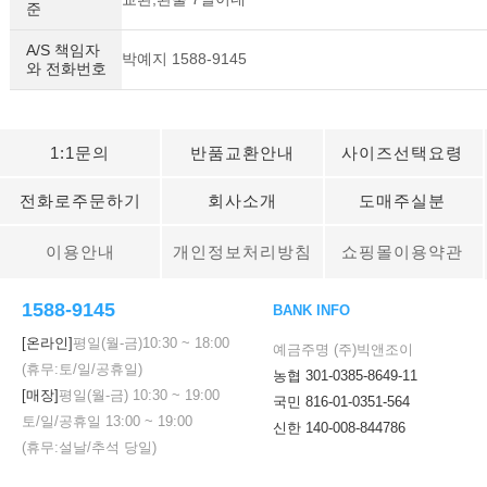
준
A/S 책임자
박예지 1588-9145
와 전화번호
1:1문의
반품교환안내
사이즈선택요령
전화로주문하기
회사소개
도매주실분
이용안내
개인정보처리방침
쇼핑몰이용약관
1588-9145
BANK INFO
[온라인]
평일(월-금)
10:30
~
18:00
예금주명 (주)빅앤조이
(휴무:토/일/공휴일)
농협 301-0385-8649-11
[매장]
평일(월-금)
10:30
~
19:00
국민 816-01-0351-564
토/일/공휴일
13:00
~
19:00
신한 140-008-844786
(휴무:설날/추석 당일)