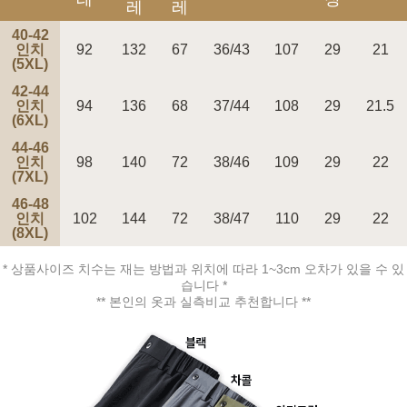
레
레
40-42
인치
92
132
67
36/43
107
29
21
(5XL)
42-44
인치
94
136
68
37/44
108
29
21.5
페이코 ID로 페
(6XL)
PAYCO 바로구매
44-46
인치
98
140
72
38/46
109
29
22
(7XL)
46-48
인치
102
144
72
38/47
110
29
22
(8XL)
* 상품사이즈 치수는 재는 방법과 위치에 따라 1~3cm 오차가 있을 수 있
습니다 *
** 본인의 옷과 실측비교 추천합니다 **