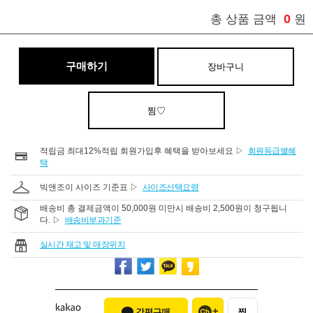
0
총 상품 금액
원
구매하기
장바구니
찜♡
적립금 최대12%적립 회원가입후 혜택을 받아보세요 ▷
회원등급별혜
택
빅앤조이 사이즈 기준표 ▷
사이즈선택요령
배송비 총 결제금액이 50,000원 미만시 배송비 2,500원이 청구됩니
다. ▷
배송비부과기준
실시간 재고 및 매장위치