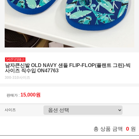
남자큰신발 OLD NAVY 샌들 FLIP-FLOP(플랜트 그린)-빅
사이즈 직수입 ON47763
300-310사이즈
15,000원
판매가 :
사이즈
0
총 상품 금액
원