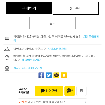
구매하기
장바구니
찜♡
적립금 최대12%적립 회원가입후 혜택을 받아보세요 ▷
회원등급별혜
택
빅앤조이 사이즈 기준표 ▷
사이즈선택요령
배송비 총 결제금액이 50,000원 미만시 배송비 2,500원이 청구됩니
다. ▷
배송비부과기준
실시간 재고 및 매장위치
이벤트
페이포인트 적립 혜택 2배 UP!