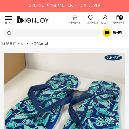
회원가입시 첫구매 20%
사이즈1회무료교환권
0
매장안내
마이페이지
로그인
장바구니
메뉴
[대분류]큰신발
샌들/슬리퍼