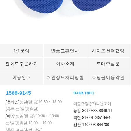
1:1문의
반품교환안내
사이즈선택요령
전화로주문하기
회사소개
도매주실분
이용안내
개인정보처리방침
쇼핑몰이용약관
1588-9145
BANK INFO
[온라인]
평일(월-금)
10:30
~
18:00
예금주명 (주)빅앤조이
(휴무:토/일/공휴일)
농협 301-0385-8649-11
[매장]
평일(월-금)
10:30
~
19:00
국민 816-01-0351-564
토/일/공휴일
13:00
~
19:00
신한 140-008-844786
(휴무:설날/추석 당일)