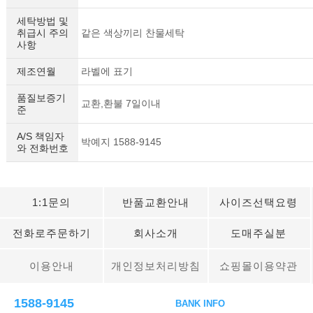
세탁방법 및
취급시 주의
같은 색상끼리 찬물세탁
사항
제조연월
라벨에 표기
품질보증기
교환,환불 7일이내
준
A/S 책임자
박예지 1588-9145
와 전화번호
1:1문의
반품교환안내
사이즈선택요령
전화로주문하기
회사소개
도매주실분
이용안내
개인정보처리방침
쇼핑몰이용약관
1588-9145
BANK INFO