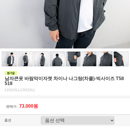
남자큰옷 바람막이자켓 차이나 나그랑(차콜)-빅사이즈 T58
518
120(2XL),130(3XL)
73,000원
판매가 :
옵션