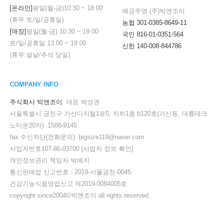
[온라인]
평일(월-금)
10:30
~
18:00
예금주명 (주)빅앤조이
(휴무:토/일/공휴일)
농협 301-0385-8649-11
[매장]
평일(월-금)
10:30
~
19:00
국민 816-01-0351-564
토/일/공휴일
13:00
~
19:00
신한 140-008-844786
(휴무:설날/추석 당일)
COMPANY INFO
주식회사 빅앤조이
대표 박성권
서울특별시 금천구 가산디지털1로5, 지하1층 b120호(가산동, 대륭테크
노타운20차) 1588-9145
fax 수신차단(전화문의) bigsize119@naver.com
사업자번호107-86-03700
[사업자 정보 확인]
개인정보관리 책임자 박예지
통신판매업 신고번호 : 2019-서울금천-0045
건강기능식품영업신고 제2019-0084005호
copyright since2004©빅앤조이 all rights reserved.