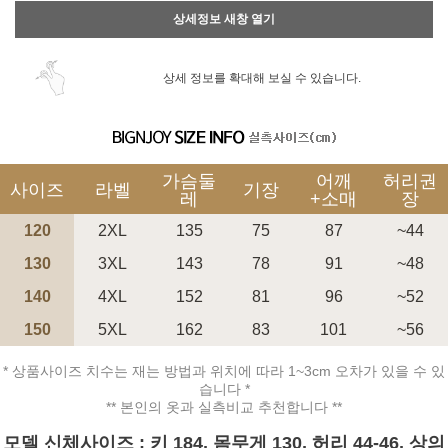
상세정보 새창 열기
상세 정보를 확대해 보실 수 있습니다.
가슴둘
어깨
허리권
사이즈
라벨
기장
레
+소매
장
120
2XL
135
75
87
~44
130
3XL
143
78
91
~48
140
4XL
152
81
96
~52
150
5XL
162
83
101
~56
* 상품사이즈 치수는 재는 방법과 위치에 따라 1~3cm 오차가 있을 수 있
습니다 *
** 본인의 옷과 실측비교 추천합니다 **
모델 신체사이즈 : 키 184, 몸무게 130, 허리 44-46, 상의