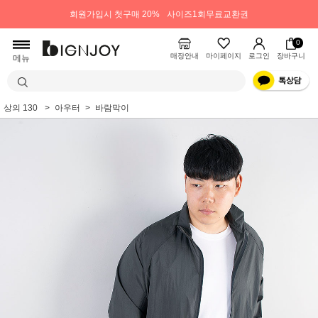
회원가입시 첫구매 20%
사이즈1회무료교환권
0
매장안내
마이페이지
로그인
장바구니
메뉴
상의 130
아우터
바람막이