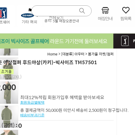
매장안내
찜목록
공지:
5월 매장오픈안내
>
>
Home
[대분류] 아우터
봄가을 자켓/점퍼
 야상점퍼 후드야상(카키)-빅사이즈 TM57501
),130-(2XL)
,000
최대12%적립 회원가입후 혜택을 받아보세요
회원등급별혜택
총 결제금액이 50,000원 미만시 배송비 2,500원이 청구됩니다.
배송비부과기준
0
L
(금액)