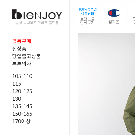
공동구매
신상품
당일출고상품
튼튼의자
105-110
115
120-125
130
135-145
150-165
170이상