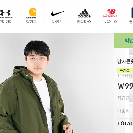
남자큰옷
115+(XL
￦99
적립금
배송비
TOTA