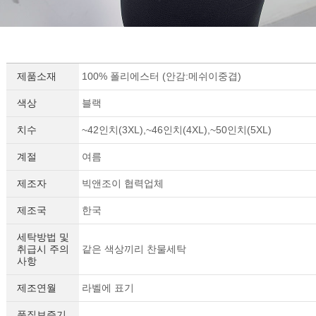
제품소재
100% 폴리에스터 (안감:메쉬이중겹)
색상
블랙
치수
~42인치(3XL),~46인치(4XL),~50인치(5XL)
계절
여름
제조자
빅앤조이 협력업체
제조국
한국
세탁방법 및
취급시 주의
같은 색상끼리 찬물세탁
사항
제조연월
라벨에 표기
품질보증기