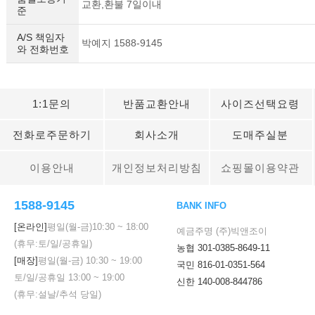
교환,환불 7일이내
준
A/S 책임자
박예지 1588-9145
와 전화번호
1:1문의
반품교환안내
사이즈선택요령
전화로주문하기
회사소개
도매주실분
이용안내
개인정보처리방침
쇼핑몰이용약관
1588-9145
BANK INFO
[온라인]
평일(월-금)
10:30
~
18:00
예금주명 (주)빅앤조이
(휴무:토/일/공휴일)
농협 301-0385-8649-11
[매장]
평일(월-금)
10:30
~
19:00
국민 816-01-0351-564
토/일/공휴일
13:00
~
19:00
신한 140-008-844786
(휴무:설날/추석 당일)