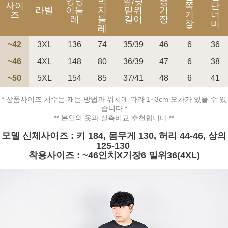
엉덩
벅
앞/뒷
총
사이
쪽
단
라벨
이둘
지
밑위
기
즈
기
너
레
둘
길이
장
장
비
레
~42
3XL
136
74
35/39
46
6
36
~46
4XL
148
80
36/39
47
6
38
~50
5XL
154
85
37/41
48
6
41
페이코 ID로 페
PAYCO 바로구매
* 상품사이즈 치수는 재는 방법과 위치에 따라 1~3cm 오차가 있을 수 있
습니다 *
** 본인의 옷과 실측비교 추천합니다 **
모델 신체사이즈 : 키 184, 몸무게 130, 허리 44-46, 상의
125-130
착용사이즈 : ~46인치X기장6 밑위36(4XL)