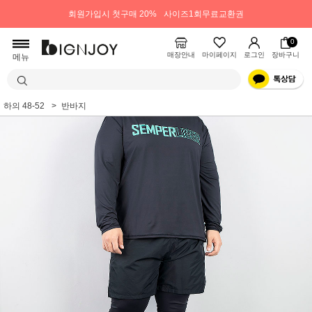
회원가입시 첫구매 20%
사이즈1회무료교환권
0
매장안내
마이페이지
로그인
장바구니
메뉴
하의 48-52
반바지