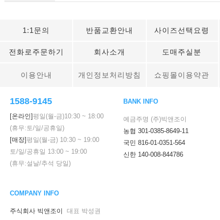
1:1문의
반품교환안내
사이즈선택요령
전화로주문하기
회사소개
도매주실분
이용안내
개인정보처리방침
쇼핑몰이용약관
1588-9145
BANK INFO
[온라인]
평일(월-금)
10:30
~
18:00
예금주명 (주)빅앤조이
(휴무:토/일/공휴일)
농협 301-0385-8649-11
[매장]
평일(월-금)
10:30
~
19:00
국민 816-01-0351-564
토/일/공휴일
13:00
~
19:00
신한 140-008-844786
(휴무:설날/추석 당일)
COMPANY INFO
주식회사 빅앤조이
대표 박성권