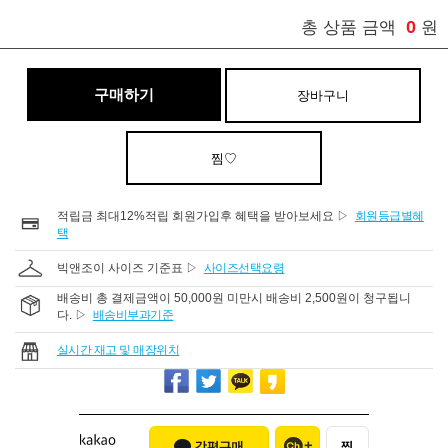
0
총 상품 금액
원
구매하기
장바구니
찜♡
적립금 최대12%적립 회원가입후 혜택을 받아보세요 ▷
회원등급별혜
택
빅앤조이 사이즈 기준표 ▷
사이즈선택요령
배송비 총 결제금액이 50,000원 미만시 배송비 2,500원이 청구됩니
다. ▷
배송비부과기준
실시간 재고 및 매장위치