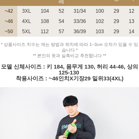
레
~42
3XL
104
52
31/34
100
29
12
~46
4XL
108
54
33/36
102
29
13
~50
5XL
112
57
36/39
103
29
14
페이코 ID로 페
PAYCO 바로구매
* 상품사이즈 치수는 재는 방법과 위치에 따라 1~3cm 오차가 있을 수 있
습니다 *
** 본인의 옷과 실측비교 추천합니다 **
모델 신체사이즈 : 키 184, 몸무게 130, 허리 44-46, 상의
125-130
착용사이즈 : ~46인치X기장29 밑위33(4XL)