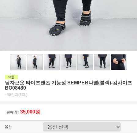
남자큰옷 타이즈팬츠 기능성 SEMPER나염(블랙)-킹사이즈
BO08480
~50인치(5XL)
35,000원
판매가 :
옵션