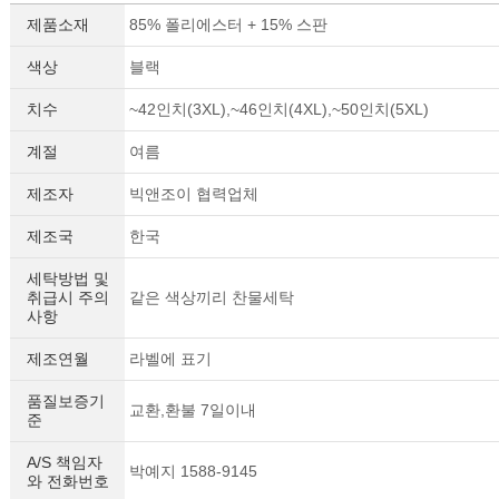
제품소재
85% 폴리에스터 + 15% 스판
색상
블랙
치수
~42인치(3XL),~46인치(4XL),~50인치(5XL)
계절
여름
제조자
빅앤조이 협력업체
제조국
한국
세탁방법 및
취급시 주의
같은 색상끼리 찬물세탁
사항
제조연월
라벨에 표기
품질보증기
교환,환불 7일이내
준
A/S 책임자
박예지 1588-9145
와 전화번호