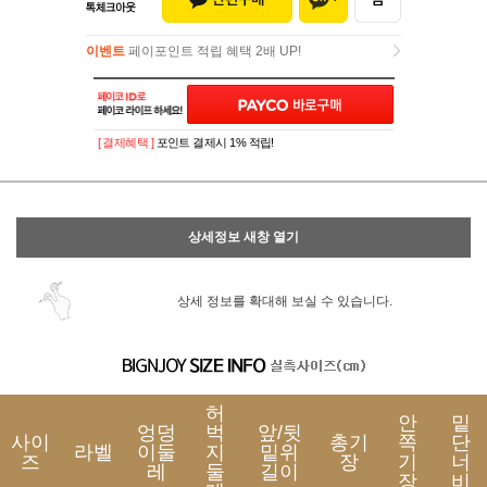
이벤트
페이포인트 적립 혜택 2배 UP!
이벤트
페이포인트 적립 혜택 2배 UP!
[ 결제혜택 ]
포인트 결제시 1% 적립!
상세정보 새창 열기
상세 정보를 확대해 보실 수 있습니다.
허
안
밑
엉덩
벅
앞/뒷
사이
총기
쪽
단
라벨
이둘
지
밑위
즈
장
기
너
레
둘
길이
장
비