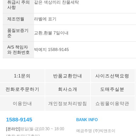
취급시 주의
같은 색상끼리 찬물세탁
사항
제조연월
라벨에 표기
품질보증기
교환,환불 7일이내
준
A/S 책임자
박예지 1588-9145
와 전화번호
1:1문의
반품교환안내
사이즈선택요령
전화로주문하기
회사소개
도매주실분
이용안내
개인정보처리방침
쇼핑몰이용약관
1588-9145
BANK INFO
[온라인]
평일(월-금)
10:30
~
18:00
예금주명 (주)빅앤조이