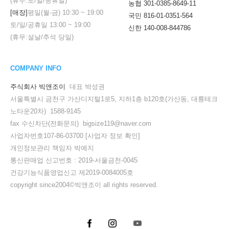
(휴무:토/일/공휴일)
농협 301-0385-8649-11
[매장]
평일(월-금)
10:30
~
19:00
국민 816-01-0351-564
토/일/공휴일
13:00
~
19:00
신한 140-008-844786
(휴무:설날/추석 당일)
COMPANY INFO
주식회사 빅앤조이
대표 박성권
서울특별시 금천구 가산디지털1로5, 지하1층 b120호(가산동, 대륭테크
노타운20차) 1588-9145
fax 수신차단(전화문의) bigsize119@naver.com
사업자번호107-86-03700
[사업자 정보 확인]
개인정보관리 책임자 박예지
통신판매업 신고번호 : 2019-서울금천-0045
건강기능식품영업신고 제2019-0084005호
copyright since2004©빅앤조이 all rights reserved.