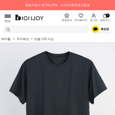
회원가입시 첫구매 20%
사이즈1회무료교환권
0
매장안내
마이페이지
로그인
장바구니
메뉴
테마몰
무지패션
반팔 135 이상