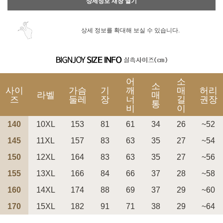
상세정보 새창 열기
상세 정보를 확대해 보실 수 있습니다.
어
소
소
사이
가슴
기
깨
매
허리
라벨
매
즈
둘레
장
너
길
권장
통
비
이
140
10XL
153
81
61
34
26
~52
145
11XL
157
83
63
35
27
~54
150
12XL
164
83
63
35
27
~56
155
13XL
166
84
66
37
28
~58
160
14XL
174
88
69
37
29
~60
170
15XL
182
91
71
38
29
~64