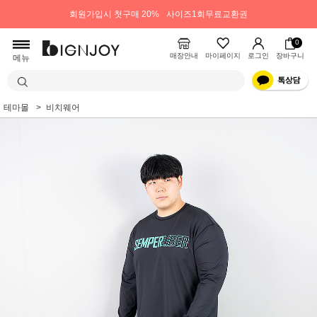
회원가입시 첫구매 20%
사이즈1회무료교환권
0
매장안내
마이페이지
로그인
장바구니
메뉴
테마몰
비치웨어