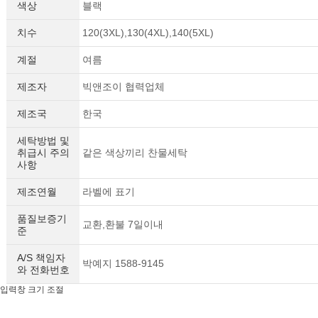
색상
블랙
치수
120(3XL),130(4XL),140(5XL)
계절
여름
제조자
빅앤조이 협력업체
제조국
한국
세탁방법 및
취급시 주의
같은 색상끼리 찬물세탁
사항
제조연월
라벨에 표기
품질보증기
교환,환불 7일이내
준
A/S 책임자
박예지 1588-9145
와 전화번호
입력창 크기 조절