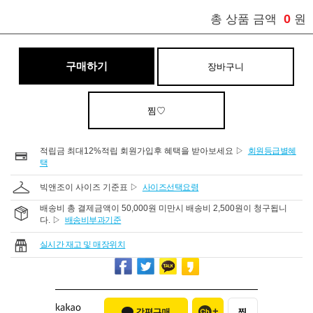
0
총 상품 금액
원
구매하기
장바구니
찜♡
적립금 최대12%적립 회원가입후 혜택을 받아보세요 ▷
회원등급별혜
택
빅앤조이 사이즈 기준표 ▷
사이즈선택요령
배송비 총 결제금액이 50,000원 미만시 배송비 2,500원이 청구됩니
다. ▷
배송비부과기준
실시간 재고 및 매장위치