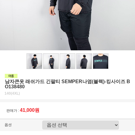
남자큰옷 래쉬가드 긴팔티 SEMPER나염(블랙)-킹사이즈 B
O138480
140(4XL)
41,000원
판매가 :
옵션