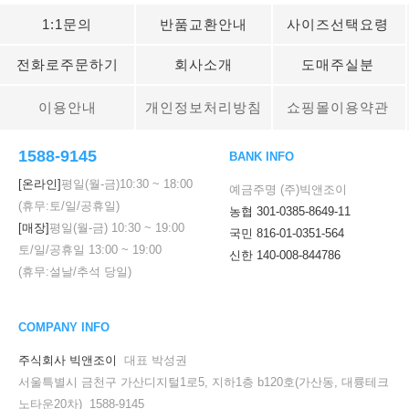
1:1문의
반품교환안내
사이즈선택요령
전화로주문하기
회사소개
도매주실분
이용안내
개인정보처리방침
쇼핑몰이용약관
1588-9145
BANK INFO
[온라인]
평일(월-금)
10:30
~
18:00
예금주명 (주)빅앤조이
(휴무:토/일/공휴일)
농협 301-0385-8649-11
[매장]
평일(월-금)
10:30
~
19:00
국민 816-01-0351-564
토/일/공휴일
13:00
~
19:00
신한 140-008-844786
(휴무:설날/추석 당일)
COMPANY INFO
주식회사 빅앤조이
대표 박성권
서울특별시 금천구 가산디지털1로5, 지하1층 b120호(가산동, 대륭테크
노타운20차) 1588-9145