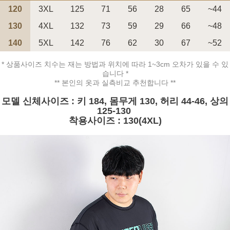
120
3XL
125
71
56
28
65
~44
130
4XL
132
73
59
29
66
~48
140
5XL
142
76
62
30
67
~52
* 상품사이즈 치수는 재는 방법과 위치에 따라 1~3cm 오차가 있을 수 있
페이코 ID로 페
PAYCO 바로구매
습니다 *
** 본인의 옷과 실측비교 추천합니다 **
모델 신체사이즈 : 키 184, 몸무게 130, 허리 44-46, 상의
125-130
착용사이즈 : 130(4XL)