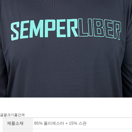
글꼴크기줄간격
제품소재
85% 폴리에스터 + 15% 스판