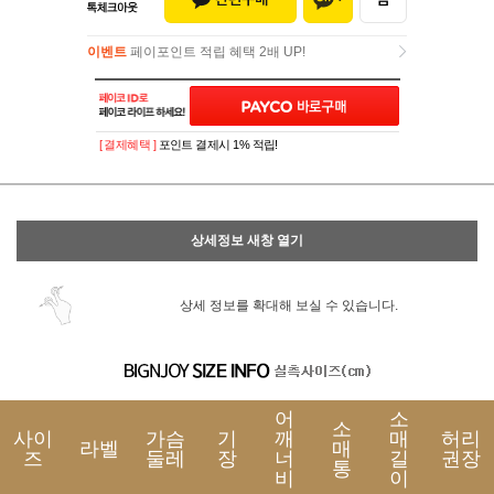
이벤트
페이포인트 적립 혜택 2배 UP!
이벤트
페이포인트 적립 혜택 2배 UP!
[ 결제혜택 ]
포인트 결제시 1% 적립!
상세정보 새창 열기
상세 정보를 확대해 보실 수 있습니다.
어
소
소
사이
가슴
기
깨
매
허리
라벨
매
즈
둘레
장
너
길
권장
통
비
이