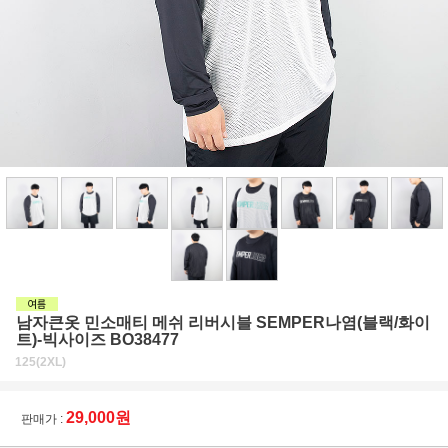
남자큰옷 민소매티 메쉬 리버시블 SEMPER나염(블랙/화이
트)-빅사이즈 BO38477
125(2XL)
29,000원
판매가 :