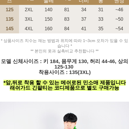
즈
둘레
너비
통
권장
125
2XL
140
81
34
31
~46
135
3XL
150
83
37
33
~50
145
4XL
160
84
41
35
~54
* 상품사이즈 치수는 재는 방법과 위치에 따라 1~3cm 오차가 있을 수 있
습니다 *
** 본인의 옷과 실측비교 추천합니다 **
페이코 ID로 페
PAYCO 바로구매
모델 신체사이즈 : 키 184, 몸무게 130, 허리 44-46, 상의
125-130
착용사이즈 : 135(3XL)
*앞,뒤로 착용 할 수 있는 메쉬로된 민소매 제품입니다
래쉬가드 긴팔티는 코디제품으로 별도 구매가능