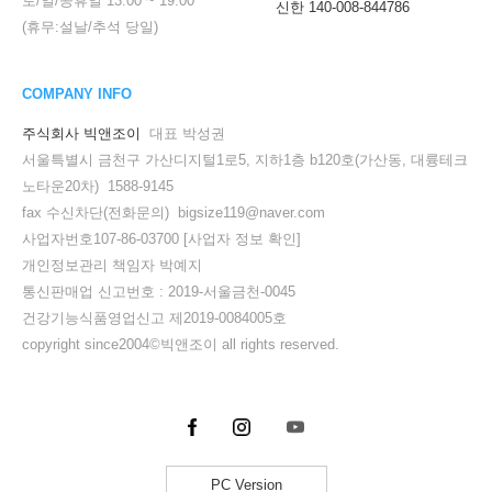
토/일/공휴일
13:00
~
19:00
신한 140-008-844786
(휴무:설날/추석 당일)
COMPANY INFO
주식회사 빅앤조이
대표 박성권
서울특별시 금천구 가산디지털1로5, 지하1층 b120호(가산동, 대륭테크
노타운20차) 1588-9145
fax 수신차단(전화문의) bigsize119@naver.com
사업자번호107-86-03700
[사업자 정보 확인]
개인정보관리 책임자 박예지
통신판매업 신고번호 : 2019-서울금천-0045
건강기능식품영업신고 제2019-0084005호
copyright since2004©빅앤조이 all rights reserved.
PC Version