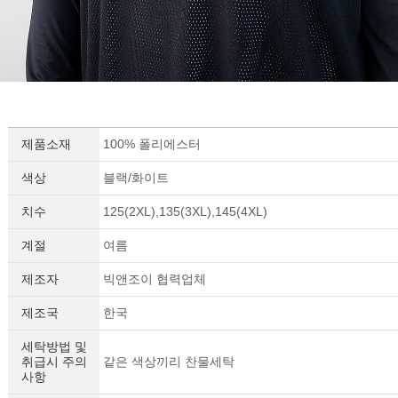
제품소재
100% 폴리에스터
색상
블랙/화이트
치수
125(2XL),135(3XL),145(4XL)
계절
여름
제조자
빅앤조이 협력업체
제조국
한국
세탁방법 및
취급시 주의
같은 색상끼리 찬물세탁
사항