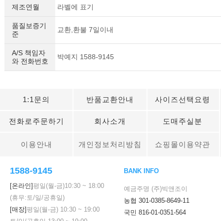
제조연월
라벨에 표기
품질보증기
교환,환불 7일이내
준
A/S 책임자
박예지 1588-9145
와 전화번호
1:1문의
반품교환안내
사이즈선택요령
전화로주문하기
회사소개
도매주실분
이용안내
개인정보처리방침
쇼핑몰이용약관
1588-9145
BANK INFO
[온라인]
평일(월-금)
10:30
~
18:00
예금주명 (주)빅앤조이
(휴무:토/일/공휴일)
농협 301-0385-8649-11
[매장]
평일(월-금)
10:30
~
19:00
국민 816-01-0351-564