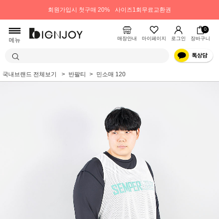
회원가입시 첫구매 20%
사이즈1회무료교환권
0
매장안내
마이페이지
로그인
장바구니
메뉴
국내브랜드 전체보기
반팔티
민소매 120