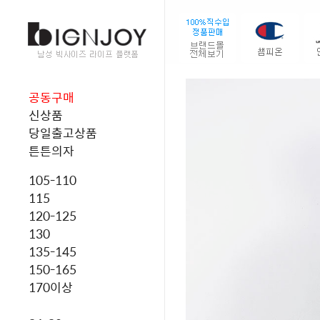
공동구매
신상품
당일출고상품
튼튼의자
105-110
115
120-125
130
135-145
150-165
170이상