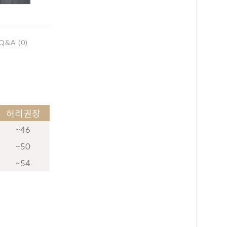
Q&A (0)
허리권장
~46
~50
~54
로 페이
PAYCO 바로구매