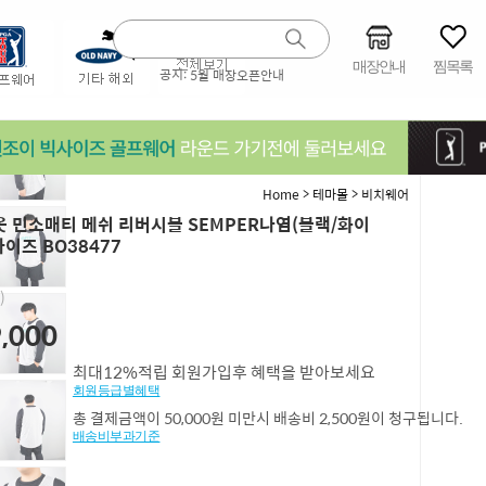
매장안내
찜목록
공지:
5월 매장오픈안내
>
>
Home
테마몰
비치웨어
 민소매티 메쉬 리버시블 SEMPER나염(블랙/화이
사이즈 BO38477
)
,000
최대12%적립 회원가입후 혜택을 받아보세요
회원등급별혜택
총 결제금액이 50,000원 미만시 배송비 2,500원이 청구됩니다.
배송비부과기준