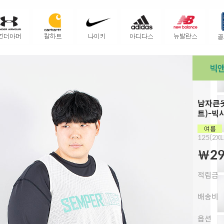
남자큰옷
트)-빅
125(2XL
￦29
적립금
배송비
옵션