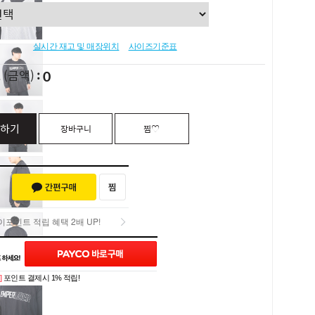
실시간 재고 및 매장위치
사이즈기준표
0
L
(금액)
하기
장바구니
찜♡
포인트 적립 혜택 2배 UP!
포인트 적립 혜택 2배 UP!
]
포인트 결제시 1% 적립!