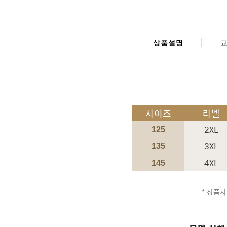
상품설명
사이즈
라벨
2XL
125
3XL
135
4XL
145
* 상품사