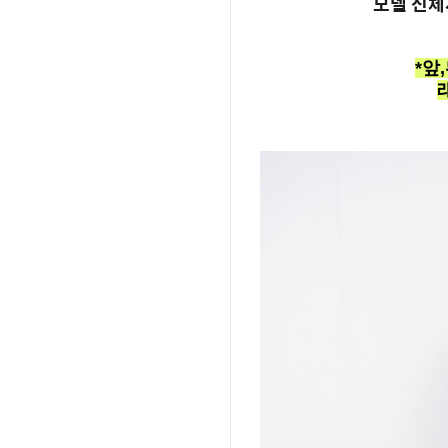
모델 신체사
*앞