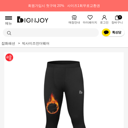
회원가입시 첫구매 20%
사이즈1회무료교환권
0
매장안내
마이페이지
로그인
장바구니
메뉴
잡화패션
빅사이즈언더웨어