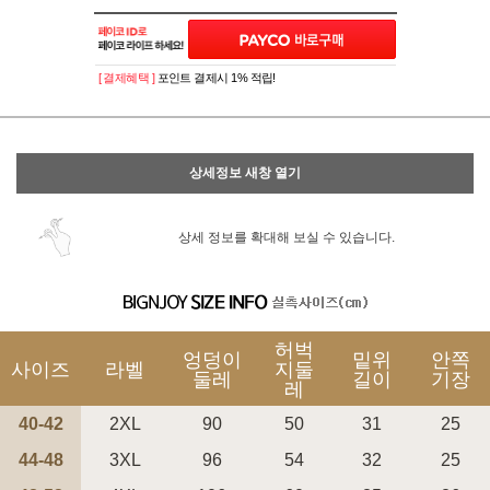
이벤트
페이포인트 적립 혜택 2배 UP!
[ 결제혜택 ]
포인트 결제시 1% 적립!
상세정보 새창 열기
상세 정보를 확대해 보실 수 있습니다.
허벅
엉덩이
밑위
안쪽
사이즈
라벨
지둘
둘레
길이
기장
레
40-42
2XL
90
50
31
25
44-48
3XL
96
54
32
25