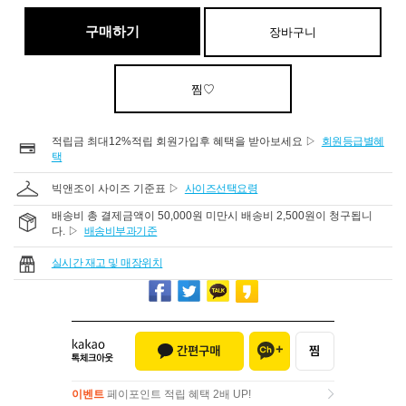
구매하기
장바구니
찜♡
적립금 최대12%적립 회원가입후 혜택을 받아보세요 ▷
회원등급별혜
택
빅앤조이 사이즈 기준표 ▷
사이즈선택요령
배송비 총 결제금액이 50,000원 미만시 배송비 2,500원이 청구됩니
다. ▷
배송비부과기준
실시간 재고 및 매장위치
이벤트
페이포인트 적립 혜택 2배 UP!