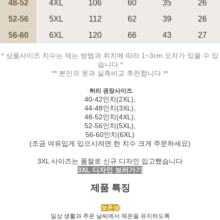
48-52
4XL
106
60
35
26
52-56
5XL
112
62
39
26
56-60
페이코 ID로 페
6XL
120
66
43
27
PAYCO 바로구매
* 상품사이즈 치수는 재는 방법과 위치에 따라 1~3cm 오차가 있을 수 있
습니다 *
** 본인의 옷과 실측비교 추천합니다 **
·
허리 권장사이즈
:
40-42
인치
(2XL),
44-48
인치
(3XL),
48-52
인치
(4XL),
52-56
인치
(5XL),
56-60
인치
(6XL)
(
조금 여유입게 있으시려면 한 치수 크게 주문하세요
)
3XL 사이즈는 품절로 신규 디자인 입고했습니다
3XL 디자인 보러가기
제품 특징
·
보온성
:
일상 생활과 추운 날씨에서 체온을 유지하도록