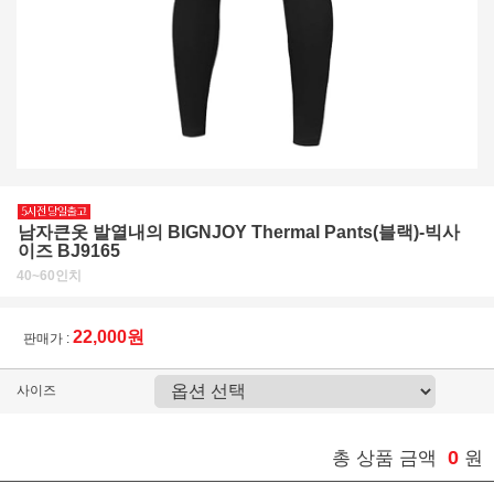
남자큰옷 발열내의 BIGNJOY Thermal Pants(블랙)-빅사
이즈 BJ9165
40~60인치
22,000원
판매가 :
사이즈
0
총 상품 금액
원