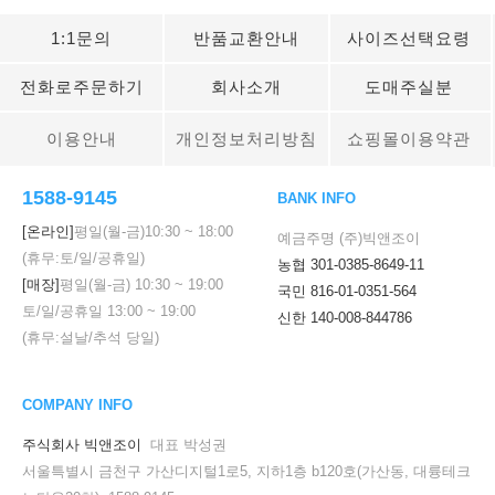
1:1문의
반품교환안내
사이즈선택요령
전화로주문하기
회사소개
도매주실분
이용안내
개인정보처리방침
쇼핑몰이용약관
1588-9145
BANK INFO
[온라인]
평일(월-금)
10:30
~
18:00
예금주명 (주)빅앤조이
(휴무:토/일/공휴일)
농협 301-0385-8649-11
[매장]
평일(월-금)
10:30
~
19:00
국민 816-01-0351-564
토/일/공휴일
13:00
~
19:00
신한 140-008-844786
(휴무:설날/추석 당일)
COMPANY INFO
주식회사 빅앤조이
대표 박성권
서울특별시 금천구 가산디지털1로5, 지하1층 b120호(가산동, 대륭테크