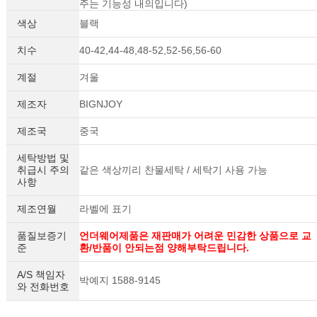
주는 기능성 내의입니다)
색상
블랙
치수
40-42,44-48,48-52,52-56,56-60
계절
겨울
제조자
BIGNJOY
제조국
중국
세탁방법 및
취급시 주의
같은 색상끼리 찬물세탁 / 세탁기 사용 가능
사항
세요!
제조연월
라벨에 표기
품질보증기
언더웨어제품은 재판매가 어려운 민감한 상품으로 교
준
환/반품이 안되는점 양해부탁드립니다.
A/S 책임자
박예지 1588-9145
와 전화번호