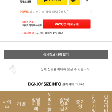
이벤트
페이포인트 적립 혜택 2배 UP!
이벤트
페이포인트 적립 혜택 2배 UP!
[ 결제혜택 ]
포인트 결제시 1% 적립!
상세정보 새창 열기
상세 정보를 확대해 보실 수 있습니다.
허
안
밑
엉덩
벅
앞/뒷
사이
총기
쪽
단
라벨
이둘
지
밑위
즈
장
기
너
레
둘
길이
장
비