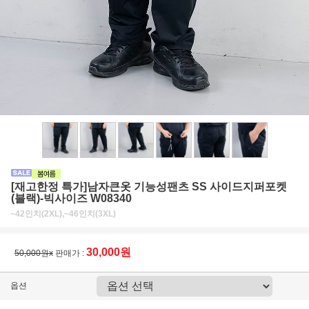
[재고한정 특가]남자큰옷 기능성팬츠 SS 사이드지퍼포켓
(블랙)-빅사이즈 W08340
~42인치(2XL),~46인치(3XL)
30,000원
50,000원x
판매가 :
옵션