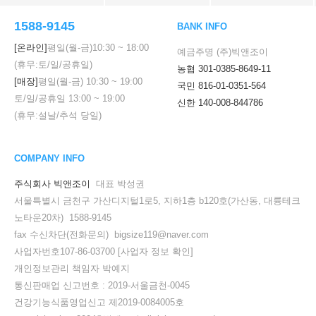
1588-9145
BANK INFO
[온라인]
평일(월-금)
10:30
~
18:00
예금주명 (주)빅앤조이
(휴무:토/일/공휴일)
농협 301-0385-8649-11
[매장]
평일(월-금)
10:30
~
19:00
국민 816-01-0351-564
토/일/공휴일
13:00
~
19:00
신한 140-008-844786
(휴무:설날/추석 당일)
COMPANY INFO
주식회사 빅앤조이
대표 박성권
서울특별시 금천구 가산디지털1로5, 지하1층 b120호(가산동, 대륭테크
노타운20차) 1588-9145
fax 수신차단(전화문의) bigsize119@naver.com
사업자번호107-86-03700
[사업자 정보 확인]
개인정보관리 책임자 박예지
통신판매업 신고번호 : 2019-서울금천-0045
건강기능식품영업신고 제2019-0084005호