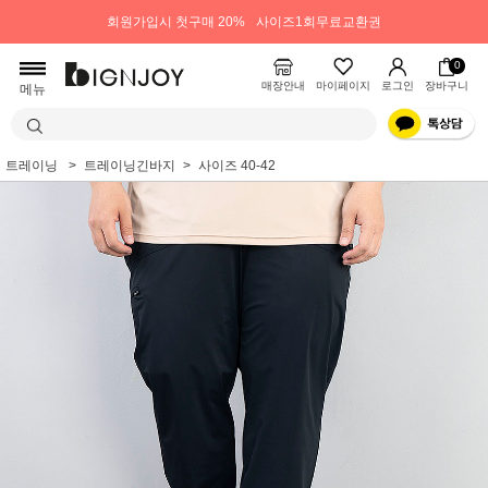
회원가입시 첫구매 20%
사이즈1회무료교환권
0
매장안내
마이페이지
로그인
장바구니
메뉴
트레이닝
트레이닝긴바지
사이즈 40-42