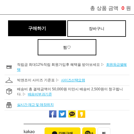
0
총 상품 금액
원
구매하기
장바구니
찜♡
적립금 최대12%적립 회원가입후 혜택을 받아보세요 ▷
회원등급별혜
택
빅앤조이 사이즈 기준표 ▷
사이즈선택요령
배송비 총 결제금액이 50,000원 미만시 배송비 2,500원이 청구됩니
다. ▷
배송비부과기준
실시간 재고 및 매장위치