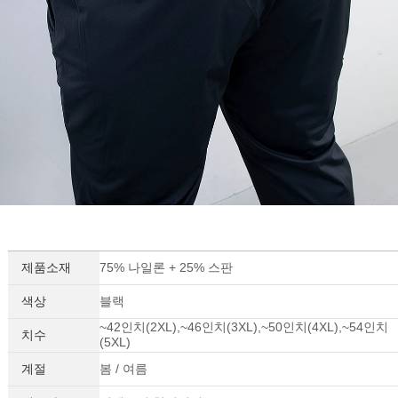
제품소재
75% 나일론 + 25% 스판
색상
블랙
~42인치(2XL),~46인치(3XL),~50인치(4XL),~54인치
치수
(5XL)
계절
봄 / 여름