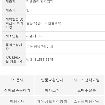
제조자
빅앤조이 협력업체
제조국
한국
세탁방법 및
취급시 주의
같은 색상끼리 찬물세탁
사항
제조연월
라벨에 표기
품질보증기
교환,환불 7일이내
준
A/S 책임자
박예지 1588-9145
와 전화번호
1:1문의
반품교환안내
사이즈선택요령
전화로주문하기
회사소개
도매주실분
이용안내
개인정보처리방침
쇼핑몰이용약관