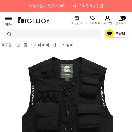
회원가입시 첫구매 20%
사이즈1회무료교환권
0
매장안내
마이페이지
로그인
장바구니
메뉴
직수입 브랜드몰
기타 해외브랜드
상의