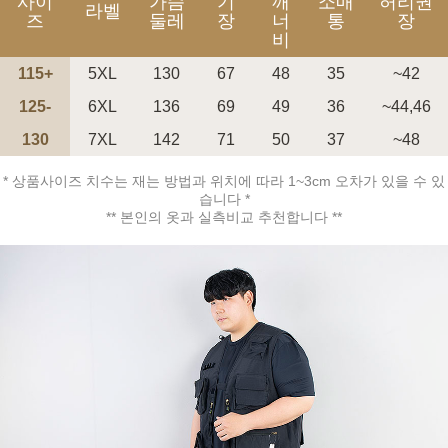
사이
가슴
기
깨
소매
허리권
라벨
즈
둘레
장
너
통
장
비
115+
5XL
130
67
48
35
~42
125-
6XL
136
69
49
36
~44,46
130
7XL
142
71
50
37
~48
* 상품사이즈 치수는 재는 방법과 위치에 따라 1~3cm 오차가 있을 수 있
페이코 ID로 페
PAYCO 바로구매
습니다 *
** 본인의 옷과 실측비교 추천합니다 **