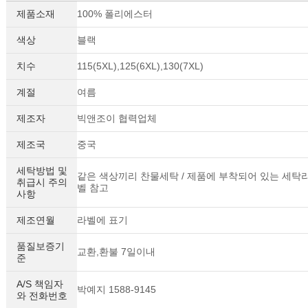
제품소재
100% 폴리에스터
색상
블랙
치수
115(5XL),125(6XL),130(7XL)
계절
여름
제조자
빅앤조이 협력업체
제조국
중국
세탁방법 및
같은 색상끼리 찬물세탁 / 제품에 부착되어 있는 세탁
취급시 주의
벨 참고
사항
제조연월
라벨에 표기
품질보증기
교환,환불 7일이내
준
A/S 책임자
박예지 1588-9145
와 전화번호