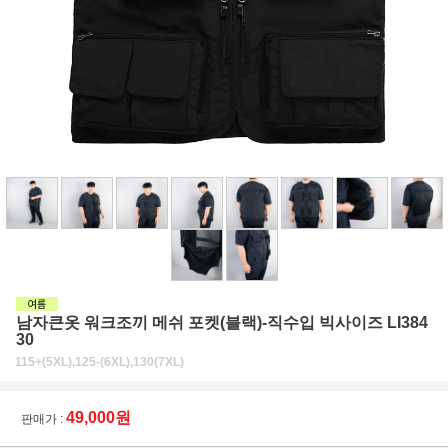
남자큰옷 워크조끼 메쉬 포켓(블랙)-직수입 빅사이즈 LI384
30
115+(5XL),125-(6XL),130(7XL)
49,000원
판매가 :