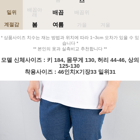
즈
배꼽아
배꼽
밑위
배꼽위
래
봄
여름
계절감
가을
겨울
* 상품사이즈 치수는 재는 방법과 위치에 따라 1~3cm 오차가 있을 수 있
습니다 *
** 본인의 옷과 실측비교 추천합니다 **
모델 신체사이즈 : 키 184, 몸무게 130, 허리 44-46, 상의
125-130
착용사이즈 : 46인치X기장33 밑위31