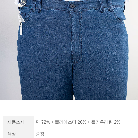
제품소재
면 72% + 폴리에스터 26% + 폴리우레탄 2%
색상
중청