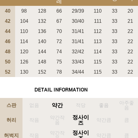
레
40
98
128
66
29/39
110
33
20
42
104
132
67
30/40
111
33
21
44
110
136
70
31/41
112
33
22
페이코 ID로 페
46
114
140
72
31/41
113
33
22
PAYCO 바로구매
48
120
144
74
32/42
114
33
22
50
126
148
75
33/43
115
33
22
52
130
152
78
34/44
115
33
22
아주좋
약간
스판
없음
적당
좋음
음
정사이
약간작
허리
작음
약간큼
큼
음
즈
정사이
약간작
허벅지
작음
약간큼
큼
음