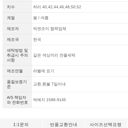
치수
허리 40,42,44,46,48,50,52
계절
봄 / 여름
제조자
빅앤조이 협력업체
제조국
한국
세탁방법 및
취급시 주의
같은 색상끼리 찬물세탁
사항
제조연월
라벨에 표기
품질보증기
교환,환불 7일이내
준
A/S 책임자
박예지 1588-9145
와 전화번호
1:1문의
반품교환안내
사이즈선택요령