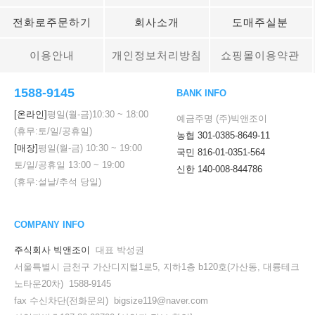
전화로주문하기
회사소개
도매주실분
이용안내
개인정보처리방침
쇼핑몰이용약관
1588-9145
BANK INFO
[온라인]
평일(월-금)
10:30
~
18:00
예금주명 (주)빅앤조이
(휴무:토/일/공휴일)
농협 301-0385-8649-11
[매장]
평일(월-금)
10:30
~
19:00
국민 816-01-0351-564
토/일/공휴일
13:00
~
19:00
신한 140-008-844786
(휴무:설날/추석 당일)
COMPANY INFO
주식회사 빅앤조이
대표 박성권
서울특별시 금천구 가산디지털1로5, 지하1층 b120호(가산동, 대륭테크
노타운20차) 1588-9145
fax 수신차단(전화문의) bigsize119@naver.com