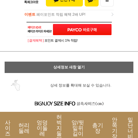
이벤트
페이포인트 적립 혜택 2배 UP!
이벤트
페이포인트 적립 혜택 2배 UP!
[ 결제혜택 ]
포인트 결제시 1% 적립!
상세정보 새창 열기
상세 정보를 확대해 보실 수 있습니다.
허
안
밑
사
엉덩
벅
앞/뒷
허리
총기
쪽
단
이
이둘
지
밑위
둘레
장
기
너
즈
레
둘
길이
장
비