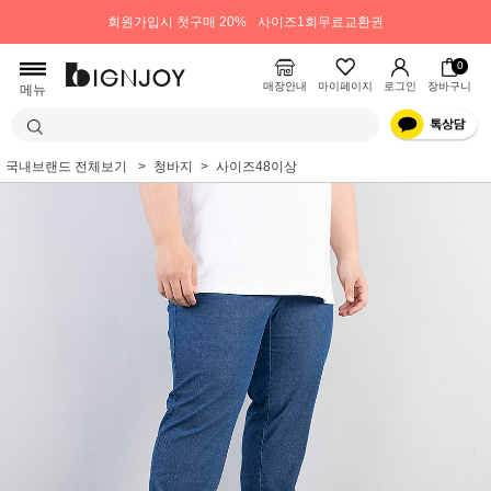
회원가입시 첫구매 20%
사이즈1회무료교환권
0
매장안내
마이페이지
로그인
장바구니
메뉴
국내브랜드 전체보기
청바지
사이즈48이상