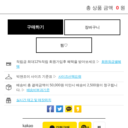
0
총 상품 금액
원
구매하기
장바구니
찜♡
적립금 최대12%적립 회원가입후 혜택을 받아보세요 ▷
회원등급별혜
택
빅앤조이 사이즈 기준표 ▷
사이즈선택요령
배송비 총 결제금액이 50,000원 미만시 배송비 2,500원이 청구됩니
다. ▷
배송비부과기준
실시간 재고 및 매장위치