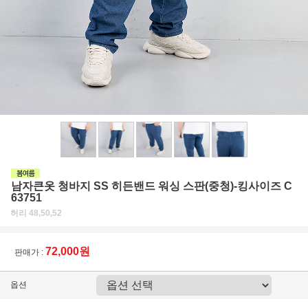
남자큰옷 청바지 SS 히든밴드 워싱 스판(중청)-킹사이즈 C
63751
허리 48,50,52
72,000원
판매가 :
옵션