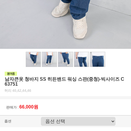
남자큰옷 청바지 SS 히든밴드 워싱 스판(중청)-빅사이즈 C
63751
허리 40,42,44,46
66,000원
판매가 :
옵션