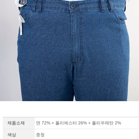
제품소재
면 72% + 폴리에스터 26% + 폴리우레탄 2%
색상
중청