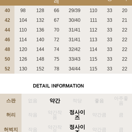
레
40
98
128
66
29/39
110
33
20
42
104
132
67
30/40
111
33
21
44
110
136
70
31/41
112
33
22
페이코 ID로 페
46
114
140
72
31/41
113
33
22
PAYCO 바로구매
48
120
144
74
32/42
114
33
22
50
126
148
75
33/43
115
33
22
52
130
152
78
34/44
115
33
22
아주좋
약간
스판
없음
적당
좋음
음
정사이
약간작
허리
작음
약간큼
큼
음
즈
정사이
약간작
허벅지
작음
약간큼
큼
음