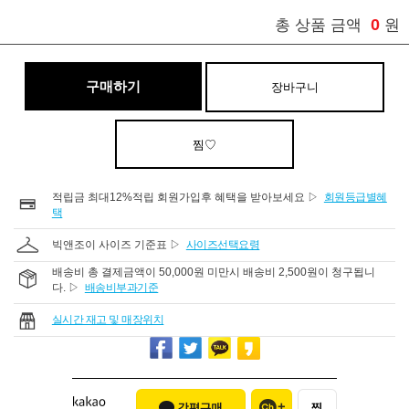
0
총 상품 금액
원
구매하기
장바구니
찜♡
적립금 최대12%적립 회원가입후 혜택을 받아보세요 ▷
회원등급별혜
택
빅앤조이 사이즈 기준표 ▷
사이즈선택요령
배송비 총 결제금액이 50,000원 미만시 배송비 2,500원이 청구됩니
다. ▷
배송비부과기준
실시간 재고 및 매장위치