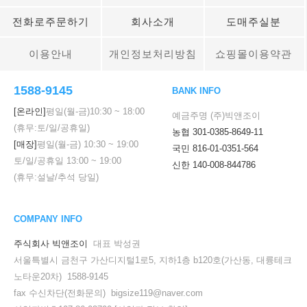
전화로주문하기
회사소개
도매주실분
이용안내
개인정보처리방침
쇼핑몰이용약관
1588-9145
BANK INFO
[온라인]
평일(월-금)
10:30
~
18:00
예금주명 (주)빅앤조이
(휴무:토/일/공휴일)
농협 301-0385-8649-11
[매장]
평일(월-금)
10:30
~
19:00
국민 816-01-0351-564
토/일/공휴일
13:00
~
19:00
신한 140-008-844786
(휴무:설날/추석 당일)
COMPANY INFO
주식회사 빅앤조이
대표 박성권
서울특별시 금천구 가산디지털1로5, 지하1층 b120호(가산동, 대륭테크
노타운20차) 1588-9145
fax 수신차단(전화문의) bigsize119@naver.com