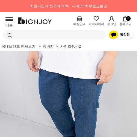
회원가입시 첫구매 20%
사이즈1회무료교환권
0
매장안내
마이페이지
로그인
장바구니
메뉴
국내브랜드 전체보기
청바지
사이즈40-42