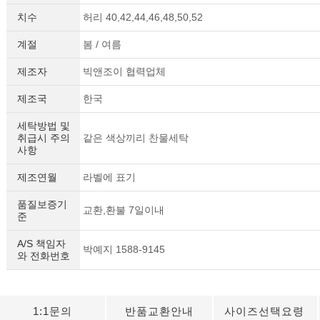
치수
허리 40,42,44,46,48,50,52
계절
봄 / 여름
제조자
빅앤조이 협력업체
제조국
한국
세탁방법 및
취급시 주의
같은 색상끼리 찬물세탁
사항
제조연월
라벨에 표기
품질보증기
교환,환불 7일이내
준
A/S 책임자
박예지 1588-9145
와 전화번호
1:1문의
반품교환안내
사이즈선택요령