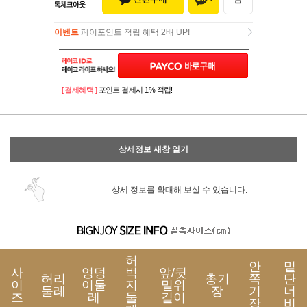
이벤트
페이포인트 적립 혜택 2배 UP!
이벤트
페이포인트 적립 혜택 2배 UP!
[ 결제혜택 ]
포인트 결제시 1% 적립!
상세정보 새창 열기
상세 정보를 확대해 보실 수 있습니다.
허
안
밑
사
엉덩
벅
앞/뒷
허리
총기
쪽
단
이
이둘
지
밑위
둘레
장
기
너
즈
레
둘
길이
장
비