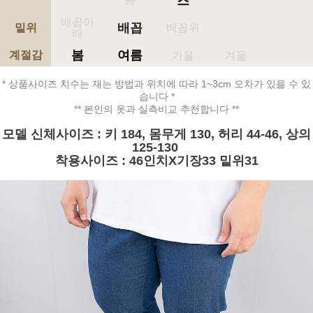
즈
배꼽아
배꼽
밑위
배꼽위
래
봄
여름
계절감
가을
겨울
* 상품사이즈 치수는 재는 방법과 위치에 따라 1~3cm 오차가 있을 수 있
습니다 *
** 본인의 옷과 실측비교 추천합니다 **
모델 신체사이즈 : 키 184, 몸무게 130, 허리 44-46, 상의
125-130
착용사이즈 : 46인치X기장33 밑위31