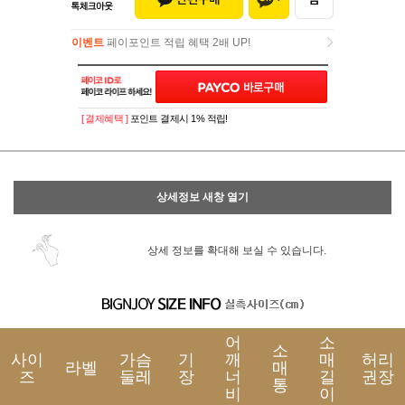
이벤트
페이포인트 적립 혜택 2배 UP!
이벤트
페이포인트 적립 혜택 2배 UP!
[ 결제혜택 ]
포인트 결제시 1% 적립!
상세정보 새창 열기
상세 정보를 확대해 보실 수 있습니다.
어
소
소
사이
가슴
기
깨
매
허리
라벨
매
즈
둘레
장
너
길
권장
통
비
이