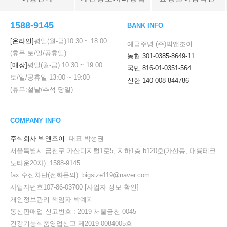
1588-9145
BANK INFO
[온라인]
평일(월-금)
10:30
~
18:00
예금주명 (주)빅앤조이
(휴무:토/일/공휴일)
농협 301-0385-8649-11
[매장]
평일(월-금)
10:30
~
19:00
국민 816-01-0351-564
토/일/공휴일
13:00
~
19:00
신한 140-008-844786
(휴무:설날/추석 당일)
COMPANY INFO
주식회사 빅앤조이
대표 박성권
서울특별시 금천구 가산디지털1로5, 지하1층 b120호(가산동, 대륭테크
노타운20차) 1588-9145
fax 수신차단(전화문의) bigsize119@naver.com
사업자번호107-86-03700
[사업자 정보 확인]
개인정보관리 책임자 박예지
통신판매업 신고번호 : 2019-서울금천-0045
건강기능식품영업신고 제2019-0084005호