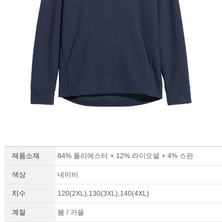
제품소재
84% 폴리에스터 + 12% 라이오셀 + 4% 스판
세요!
색상
네이비
치수
120(2XL),130(3XL),140(4XL)
계절
봄 / 가을