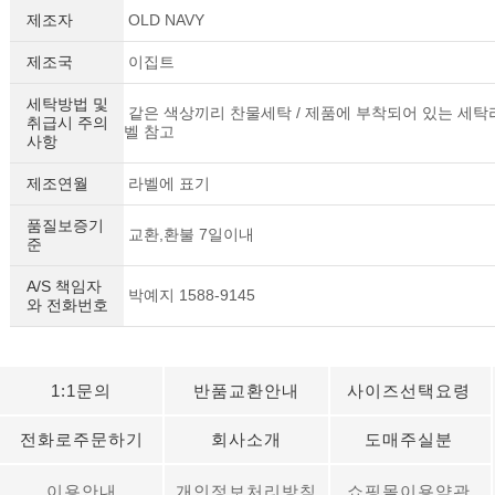
제조자
OLD NAVY
제조국
이집트
세탁방법 및
같은 색상끼리 찬물세탁 / 제품에 부착되어 있는 세탁
취급시 주의
벨 참고
사항
제조연월
라벨에 표기
품질보증기
교환,환불 7일이내
준
A/S 책임자
박예지 1588-9145
와 전화번호
1:1문의
반품교환안내
사이즈선택요령
전화로주문하기
회사소개
도매주실분
이용안내
개인정보처리방침
쇼핑몰이용약관