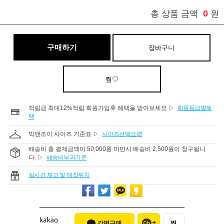
0
총 상품 금액
원
구매하기
장바구니
찜♡
적립금 최대12%적립 회원가입후 혜택을 받아보세요 ▷
회원등급별혜
택
빅앤조이 사이즈 기준표 ▷
사이즈선택요령
배송비 총 결제금액이 50,000원 미만시 배송비 2,500원이 청구됩니
다. ▷
배송비부과기준
실시간 재고 및 매장위치