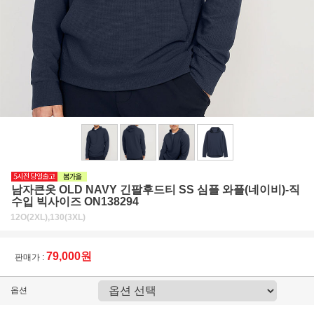
남자큰옷 OLD NAVY 긴팔후드티 SS 심플 와플(네이비)-직
수입 빅사이즈 ON138294
12O(2XL),130(3XL)
79,000원
판매가 :
옵션