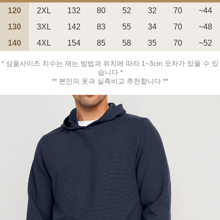
120
2XL
132
80
52
32
70
~44
130
3XL
142
83
55
34
70
~48
140
4XL
154
85
58
35
70
~52
* 상품사이즈 치수는 재는 방법과 위치에 따라 1~3cm 오차가 있을 수 있
페이코 ID로 페
PAYCO 바로구매
습니다 *
** 본인의 옷과 실측비교 추천합니다 **