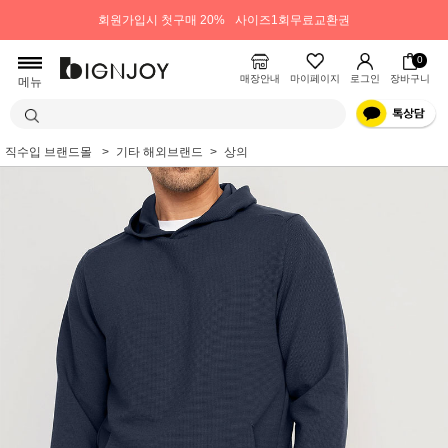
회원가입시 첫구매 20%
사이즈1회무료교환권
0
매장안내
마이페이지
로그인
장바구니
메뉴
직수입 브랜드몰
기타 해외브랜드
상의