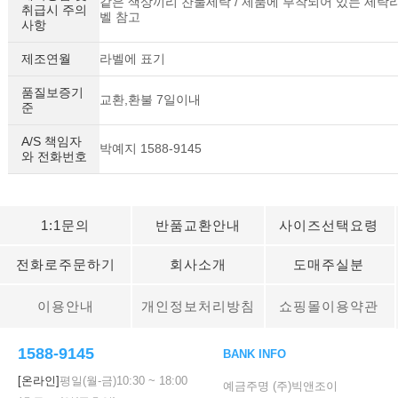
같은 색상끼리 찬물세탁 / 제품에 부착되어 있는 세탁
취급시 주의
벨 참고
사항
제조연월
라벨에 표기
품질보증기
교환,환불 7일이내
준
A/S 책임자
박예지 1588-9145
와 전화번호
1:1문의
반품교환안내
사이즈선택요령
전화로주문하기
회사소개
도매주실분
이용안내
개인정보처리방침
쇼핑몰이용약관
1588-9145
BANK INFO
[온라인]
평일(월-금)
10:30
~
18:00
예금주명 (주)빅앤조이