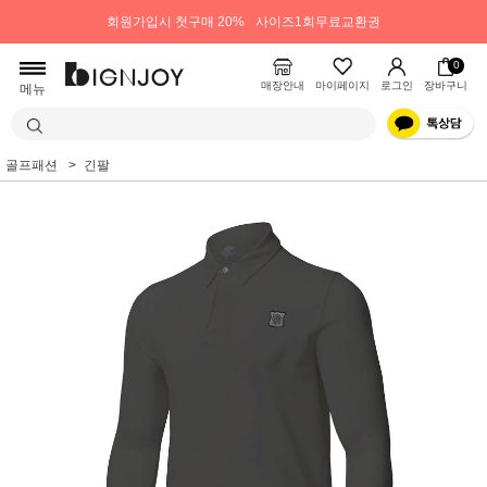
회원가입시 첫구매 20%
사이즈1회무료교환권
0
매장안내
마이페이지
로그인
장바구니
메뉴
골프패션
긴팔