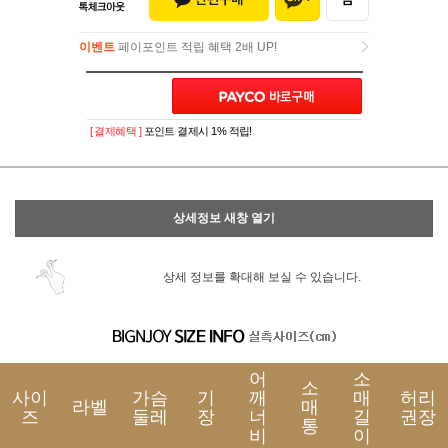
이벤트
페이포인트 적립 혜택 2배 UP!
이벤트
페이포인트 적립 혜택 2배 UP!
[ 결제혜택 ]
포인트 결제시 1% 적립!
상세정보 새창 열기
상세 정보를 확대해 보실 수 있습니다.
어
소
소
사이
가슴
기
깨
매
허리
라벨
매
즈
둘레
장
너
길
권장
통
비
이