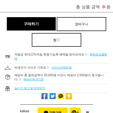
0
총 상품 금액
원
구매하기
장바구니
찜♡
적립금 최대12%적립 회원가입후 혜택을 받아보세요 ▷
회원등급별혜
택
빅앤조이 사이즈 기준표 ▷
사이즈선택요령
배송비 총 결제금액이 50,000원 미만시 배송비 2,500원이 청구됩니
다. ▷
배송비부과기준
실시간 재고 및 매장위치