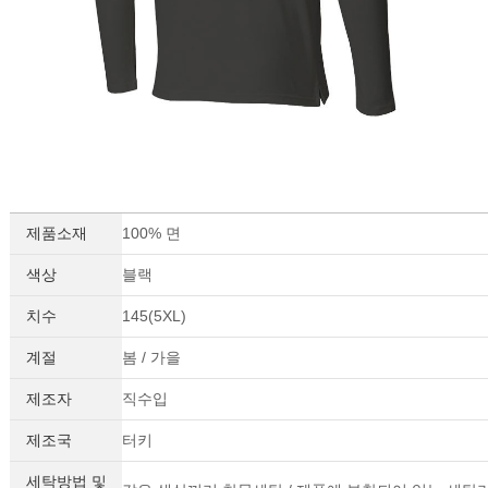
제품소재
100% 면
이코 라이프 하
색상
블랙
치수
145(5XL)
계절
봄 / 가을
제조자
직수입
제조국
터키
세탁방법 및