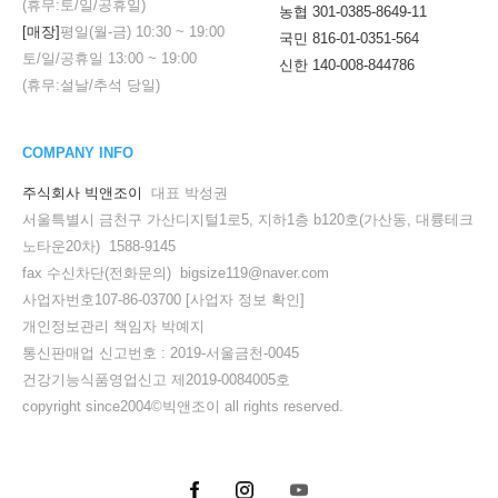
(휴무:토/일/공휴일)
농협 301-0385-8649-11
[매장]
평일(월-금)
10:30
~
19:00
국민 816-01-0351-564
토/일/공휴일
13:00
~
19:00
신한 140-008-844786
(휴무:설날/추석 당일)
COMPANY INFO
주식회사 빅앤조이
대표 박성권
서울특별시 금천구 가산디지털1로5, 지하1층 b120호(가산동, 대륭테크
노타운20차) 1588-9145
fax 수신차단(전화문의) bigsize119@naver.com
사업자번호107-86-03700
[사업자 정보 확인]
개인정보관리 책임자 박예지
통신판매업 신고번호 : 2019-서울금천-0045
세요!
건강기능식품영업신고 제2019-0084005호
copyright since2004©빅앤조이 all rights reserved.