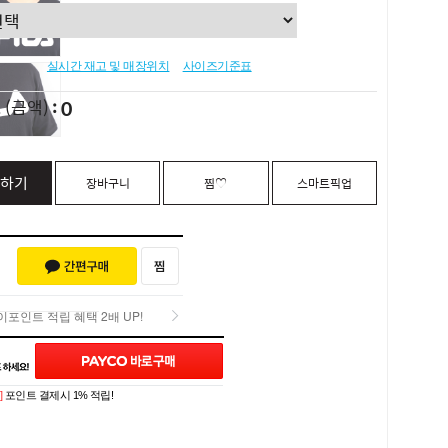
실시간 재고 및 매장위치
사이즈기준표
0
L
(금액)
하기
장바구니
찜♡
스마트픽업
포인트 적립 혜택 2배 UP!
Q&A (0)
포인트 적립 혜택 2배 UP!
]
포인트 결제시 1% 적립!