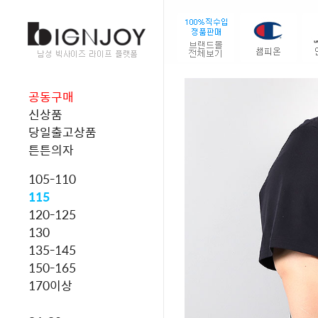
공동구매
신상품
당일출고상품
튼튼의자
105-110
115
120-125
130
135-145
150-165
170이상