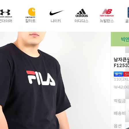
남자큰옷
F1253
110(2XL
￦42,0
적립금
배송비
옵션