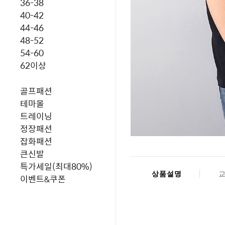
36-38
40-42
44-46
48-52
54-60
62이상
골프패션
테마몰
트레이닝
정장패션
잡화패션
큰신발
특가세일(최대80%)
상품설명
이벤트&쿠폰