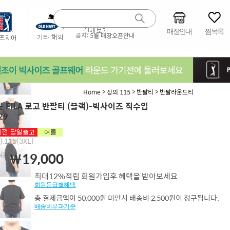
매장안내
찜목록
공지:
5월 매장오픈안내
>
>
>
Home
상의 115
반팔티
반팔라운드티
 FILA 로고 반팔티 (블랙)-빅사이즈 직수입
29
),115(3XL)
00
￦19,000
최대12%적립 회원가입후 혜택을 받아보세요
회원등급별혜택
총 결제금액이 50,000원 미만시 배송비 2,500원이 청구됩니다.
배송비부과기준