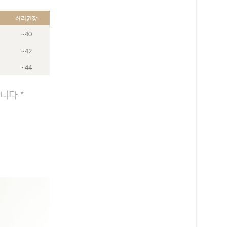
허리권장
~40
~42
~44
니다 *
로 페이
PAYCO 바로구매