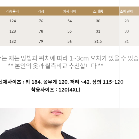
가슴둘레
기장
어깨너비
소매통
소매길이
124
76
54
30
28
128
78
55
31
30
132
79
56
31.5
31
는 재는 방법과 위치에 따라 1~3cm 오차가 있을 수 있습
** 본인의 옷과 실측비교 추천합니다 **
체사이즈 : 키 184, 몸무게 120, 허리 ~42, 상의 115-120
착용사이즈 : 120(4XL)
페이코 ID