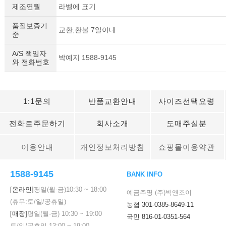
제조연월
라벨에 표기
품질보증기
교환,환불 7일이내
준
A/S 책임자
박예지 1588-9145
와 전화번호
1:1문의
반품교환안내
사이즈선택요령
전화로주문하기
회사소개
도매주실분
이용안내
개인정보처리방침
쇼핑몰이용약관
1588-9145
BANK INFO
[온라인]
평일(월-금)
10:30
~
18:00
예금주명 (주)빅앤조이
(휴무:토/일/공휴일)
농협 301-0385-8649-11
[매장]
평일(월-금)
10:30
~
19:00
국민 816-01-0351-564
토/일/공휴일
13:00
~
19:00