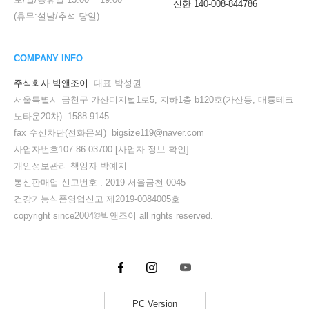
신한 140-008-844786
(휴무:설날/추석 당일)
COMPANY INFO
주식회사 빅앤조이
대표 박성권
서울특별시 금천구 가산디지털1로5, 지하1층 b120호(가산동, 대륭테크
노타운20차) 1588-9145
fax 수신차단(전화문의) bigsize119@naver.com
사업자번호107-86-03700
[사업자 정보 확인]
개인정보관리 책임자 박예지
통신판매업 신고번호 : 2019-서울금천-0045
건강기능식품영업신고 제2019-0084005호
copyright since2004©빅앤조이 all rights reserved.
PC Version