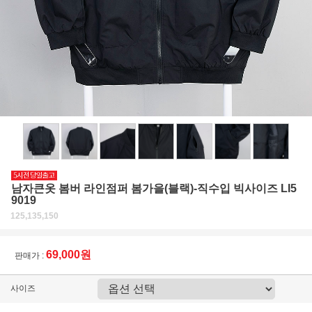
남자큰옷 봄버 라인점퍼 봄가을(블랙)-직수입 빅사이즈 LI5
9019
125,135,150
69,000원
판매가 :
사이즈