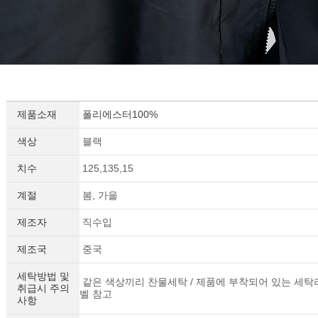
제품소재
폴리에스터100%
색상
블랙
치수
125,135,15
계절
봄, 가을
제조자
직수입
제조국
중국
세탁방법 및
같은 색상끼리 찬물세탁 / 제품에 부착되어 있는 세탁
취급시 주의
벨 참고
사항