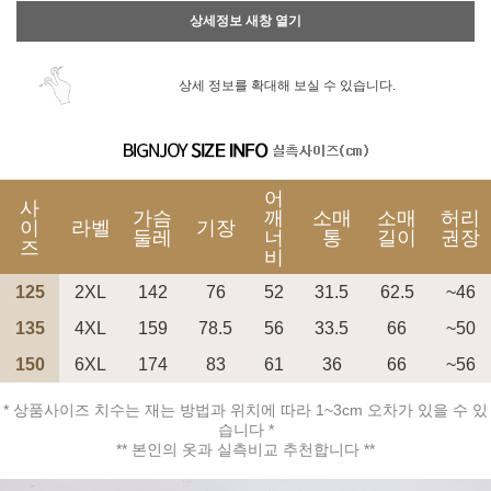
상세정보 새창 열기
상세 정보를 확대해 보실 수 있습니다.
어
사
가슴
깨
소매
소매
허리
이
라벨
기장
둘레
너
통
길이
권장
즈
비
125
2XL
142
76
52
31.5
62.5
~46
135
4XL
159
78.5
56
33.5
66
~50
150
6XL
174
83
61
36
66
~56
* 상품사이즈 치수는 재는 방법과 위치에 따라 1~3cm 오차가 있을 수 있
습니다 *
** 본인의 옷과 실측비교 추천합니다 **