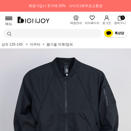
회원가입시 첫구매 20%
사이즈1회무료교환권
0
매장안내
마이페이지
로그인
장바구니
메뉴
상의 135-145
아우터
봄가을 자켓/점퍼