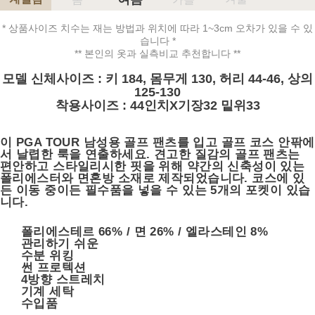
* 상품사이즈 치수는 재는 방법과 위치에 따라 1~3cm 오차가 있을 수 있
습니다 *
** 본인의 옷과 실측비교 추천합니다 **
모델 신체사이즈 : 키 184, 몸무게 130, 허리 44-46, 상의
125-130
착용사이즈 : 44인치X기장32 밑위33
이 PGA TOUR 남성용 골프 팬츠를 입고 골프 코스 안팎에
서 날렵한 룩을 연출하세요.
견고한 질감의 골프 팬츠는
편안하고 스타일리시한 핏을 위해 약간의 신축성이 있는
폴리에스터와 면혼방 소재로 제작되었습니다.
코스에 있
든 이동 중이든 필수품을 넣을 수 있는 5개의 포켓이 있습
니다.
폴리에스테르 66% / 면 26% / 엘라스테인 8%
관리하기 쉬운
수분 위킹
썬 프로텍션
4방향 스트레치
기계 세탁
수입품