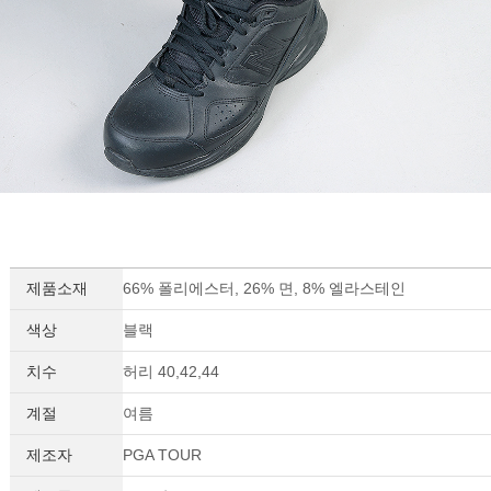
제품소재
66% 폴리에스터, 26% 면, 8% 엘라스테인
색상
블랙
치수
허리 40,42,44
계절
여름
제조자
PGA TOUR