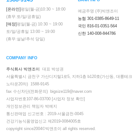
[온라인]
평일(월-금)
10:30
~
18:00
예금주명 (주)빅앤조이
(휴무:토/일/공휴일)
농협 301-0385-8649-11
[매장]
평일(월-금)
10:30
~
19:00
국민 816-01-0351-564
토/일/공휴일
13:00
~
19:00
신한 140-008-844786
(휴무:설날/추석 당일)
COMPANY INFO
주식회사 빅앤조이
대표 박성권
서울특별시 금천구 가산디지털1로5, 지하1층 b120호(가산동, 대륭테크
노타운20차) 1588-9145
fax 수신차단(전화문의) bigsize119@naver.com
사업자번호107-86-03700
[사업자 정보 확인]
개인정보관리 책임자 박예지
통신판매업 신고번호 : 2019-서울금천-0045
건강기능식품영업신고 제2019-0084005호
copyright since2004©빅앤조이 all rights reserved.