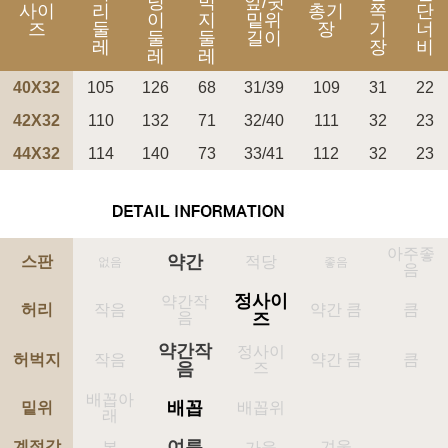
덩
벅
앞/뒷
사이
리
총기
쪽
단
이
지
밑위
즈
둘
장
기
너
둘
둘
길이
레
장
비
레
레
40X32
105
126
68
31/39
109
31
22
42X32
110
132
71
32/40
111
32
23
44X32
114
140
73
33/41
112
32
23
페이코 ID로 페
PAYCO 바로구매
아주좋
약간
스판
적당
없음
좋음
음
정사이
약간작
허리
작음
약간 큼
큼
음
즈
약간작
정사이
허벅지
작음
약간 큼
큼
음
즈
배꼽아
배꼽
밑위
배꼽위
래
여름
계절감
겨울
봄
가을