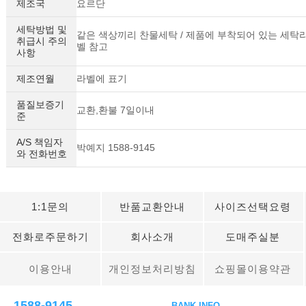
제조국
요르단
세탁방법 및
같은 색상끼리 찬물세탁 / 제품에 부착되어 있는 세탁
취급시 주의
벨 참고
사항
제조연월
라벨에 표기
품질보증기
교환,환불 7일이내
준
A/S 책임자
박예지 1588-9145
와 전화번호
1:1문의
반품교환안내
사이즈선택요령
전화로주문하기
회사소개
도매주실분
이용안내
개인정보처리방침
쇼핑몰이용약관
1588-9145
BANK INFO