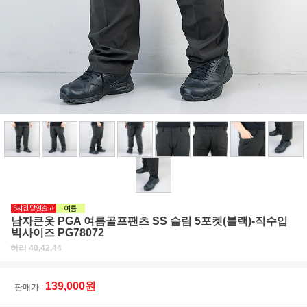
남자큰옷 PGA 여름골프팬츠 SS 슬림 5포켓(블랙)-직수입
빅사이즈 PG78072
허리 40,42,44
139,000원
판매가 :