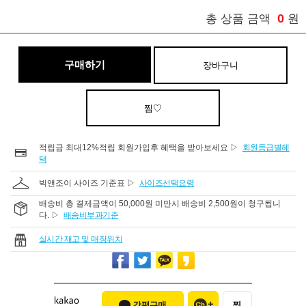
0
총 상품 금액
원
구매하기
장바구니
찜♡
적립금 최대12%적립 회원가입후 혜택을 받아보세요 ▷
회원등급별혜
택
빅앤조이 사이즈 기준표 ▷
사이즈선택요령
배송비 총 결제금액이 50,000원 미만시 배송비 2,500원이 청구됩니
다. ▷
배송비부과기준
실시간 재고 및 매장위치