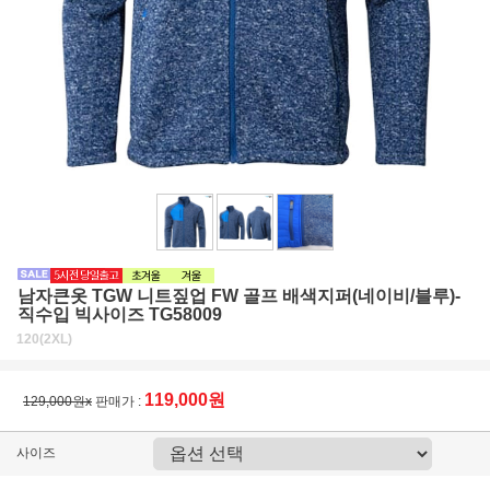
남자큰옷 TGW 니트짚업 FW 골프 배색지퍼(네이비/블루)-
직수입 빅사이즈 TG58009
120(2XL)
119,000원
129,000원x
판매가 :
사이즈