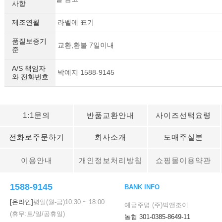
사항
제조연월
라벨에 표기
품질보증기
교환,환불 7일이내
준
A/S 책임자
박예지 1588-9145
와 전화번호
1:1문의
반품교환안내
사이즈선택요령
전화로주문하기
회사소개
도매주실분
이용안내
개인정보처리방침
쇼핑몰이용약관
세요!
1588-9145
BANK INFO
[온라인]
평일(월-금)
10:30
~
18:00
예금주명 (주)빅앤조이
(휴무:토/일/공휴일)
농협 301-0385-8649-11