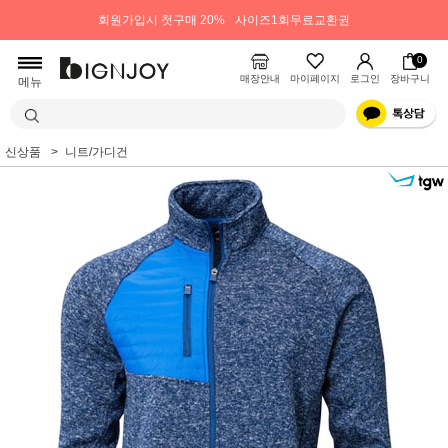
회원가입시 첫구매 20%
사이즈1회무료교환권
0
매장안내
마이페이지
로그인
장바구니
메뉴
신상품
니트/가디건