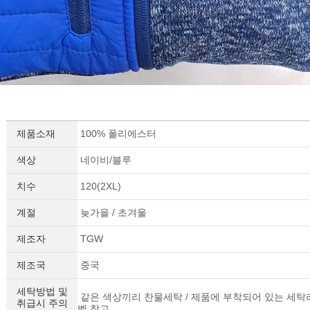
제품소재
100% 폴리에스터
색상
네이비/블루
치수
120(2XL)
계절
늦가을 / 초겨울
제조자
TGW
제조국
중국
세탁방법 및
같은 색상끼리 찬물세탁 / 제품에 부착되어 있는 세탁
취급시 주의
벨 참고