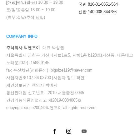
[매장]
평일(월-금)
10:30
~
19:00
국민 816-01-0351-564
토/일/공휴일
13:00
~
19:00
신한 140-008-844786
(휴무:설날/추석 당일)
COMPANY INFO
주식회사 빅앤조이
대표 박성권
서울특별시 금천구 가산디지털1로5, 지하1층 b120호(가산동, 대륭테크
노타운20차) 1588-9145
fax 수신차단(전화문의) bigsize119@naver.com
사업자번호107-86-03700
[사업자 정보 확인]
개인정보관리 책임자 박예지
통신판매업 신고번호 : 2019-서울금천-0045
건강기능식품영업신고 제2019-0084005호
copyright since2004©빅앤조이 all rights reserved.