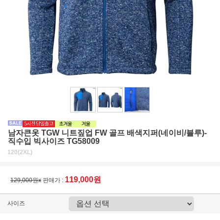
남자큰옷 TGW 니트짚업 FW 골프 배색지퍼(네이비/블루)-
직수입 빅사이즈 TG58009
120(2XL)
119,000원
129,000원x
판매가 :
사이즈