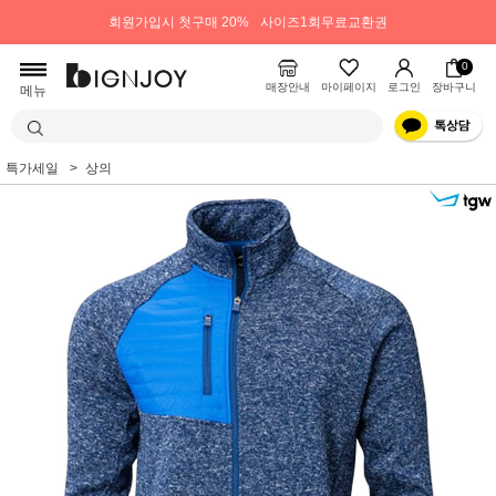
회원가입시 첫구매 20%
사이즈1회무료교환권
0
매장안내
마이페이지
로그인
장바구니
메뉴
특가세일
상의