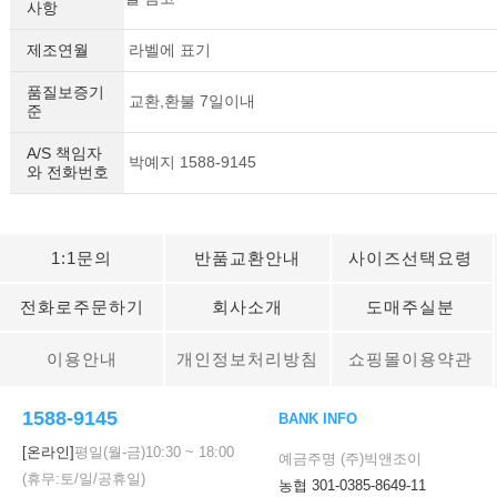
사항
제조연월
라벨에 표기
품질보증기
교환,환불 7일이내
준
A/S 책임자
박예지 1588-9145
와 전화번호
1:1문의
반품교환안내
사이즈선택요령
전화로주문하기
회사소개
도매주실분
이용안내
개인정보처리방침
쇼핑몰이용약관
세요!
1588-9145
BANK INFO
[온라인]
평일(월-금)
10:30
~
18:00
예금주명 (주)빅앤조이
(휴무:토/일/공휴일)
농협 301-0385-8649-11