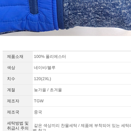
제품소재
100% 폴리에스터
색상
네이비/블루
치수
120(2XL)
계절
늦가을 / 초겨울
제조자
TGW
제조국
중국
세탁방법 및
같은 색상끼리 찬물세탁 / 제품에 부착되어 있는 세탁
취급시 주의
벨 참고