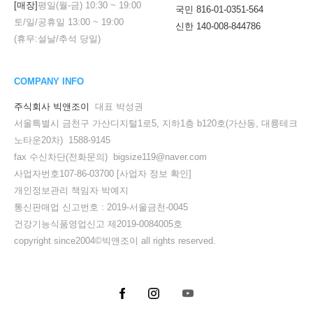
[매장]
평일(월-금)
10:30
~
19:00
국민 816-01-0351-564
토/일/공휴일
13:00
~
19:00
신한 140-008-844786
(휴무:설날/추석 당일)
COMPANY INFO
주식회사 빅앤조이
대표 박성권
서울특별시 금천구 가산디지털1로5, 지하1층 b120호(가산동, 대륭테크
노타운20차) 1588-9145
fax 수신차단(전화문의) bigsize119@naver.com
사업자번호107-86-03700
[사업자 정보 확인]
개인정보관리 책임자 박예지
통신판매업 신고번호 : 2019-서울금천-0045
건강기능식품영업신고 제2019-0084005호
copyright since2004©빅앤조이 all rights reserved.