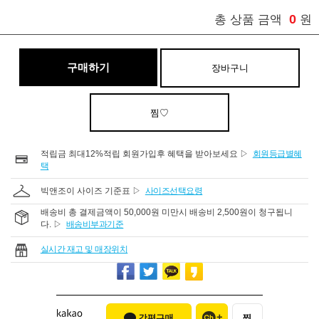
0
총 상품 금액
원
구매하기
장바구니
찜♡
적립금 최대12%적립 회원가입후 혜택을 받아보세요 ▷
회원등급별혜
택
빅앤조이 사이즈 기준표 ▷
사이즈선택요령
배송비 총 결제금액이 50,000원 미만시 배송비 2,500원이 청구됩니
다. ▷
배송비부과기준
실시간 재고 및 매장위치