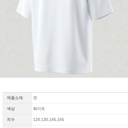
이코 라이프 하
제품소재
면
색상
화이트
치수
120,130,145,155