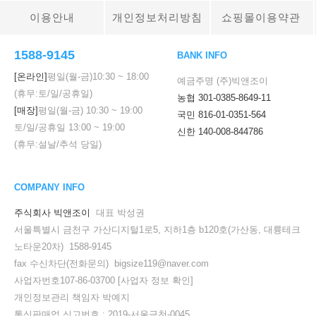
이용안내
개인정보처리방침
쇼핑몰이용약관
1588-9145
BANK INFO
[온라인]
평일(월-금)
10:30
~
18:00
예금주명 (주)빅앤조이
(휴무:토/일/공휴일)
농협 301-0385-8649-11
[매장]
평일(월-금)
10:30
~
19:00
국민 816-01-0351-564
토/일/공휴일
13:00
~
19:00
신한 140-008-844786
(휴무:설날/추석 당일)
COMPANY INFO
주식회사 빅앤조이
대표 박성권
세요!
서울특별시 금천구 가산디지털1로5, 지하1층 b120호(가산동, 대륭테크
노타운20차) 1588-9145
fax 수신차단(전화문의) bigsize119@naver.com
사업자번호107-86-03700
[사업자 정보 확인]
개인정보관리 책임자 박예지
통신판매업 신고번호 : 2019-서울금천-0045