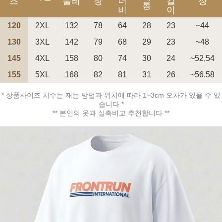
즈
둘레
장
너
길
장
통
비
이
120
2XL
132
78
64
28
23
~44
130
3XL
142
79
68
29
23
~48
페이코 ID로 페
145
4XL
158
80
74
30
24
~52,54
PAYCO 바로구매
155
5XL
168
82
81
31
26
~56,58
* 상품사이즈 치수는 재는 방법과 위치에 따라 1~3cm 오차가 있을 수 있
습니다 *
** 본인의 옷과 실측비교 추천합니다 **