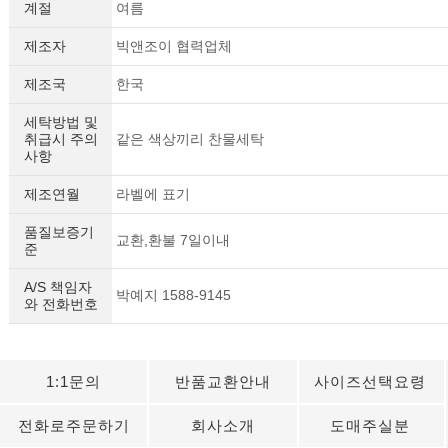
계절
여름
제조자
빅앤조이 협력업체
제조국
한국
세탁방법 및
취급시 주의
같은 색상끼리 찬물세탁
사항
제조연월
라벨에 표기
품질보증기
교환,환불 7일이내
준
A/S 책임자
박예지 1588-9145
와 전화번호
1:1문의
반품교환안내
사이즈선택요령
전화로주문하기
회사소개
도매주실분