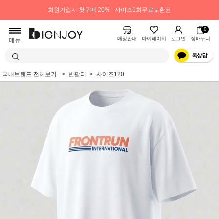
회원가입시 첫구매 20%
사이즈1회무료교환권
0
매장안내
마이페이지
로그인
장바구니
메뉴
국내브랜드 전체보기
반팔티
사이즈120