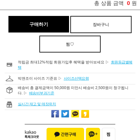
0
총 상품 금액
원
구매하기
장바구니
찜♡
적립금 최대12%적립 회원가입후 혜택을 받아보세요 ▷
회원등급별혜
택
빅앤조이 사이즈 기준표 ▷
사이즈선택요령
배송비 총 결제금액이 50,000원 미만시 배송비 2,500원이 청구됩니
다. ▷
배송비부과기준
실시간 재고 및 매장위치