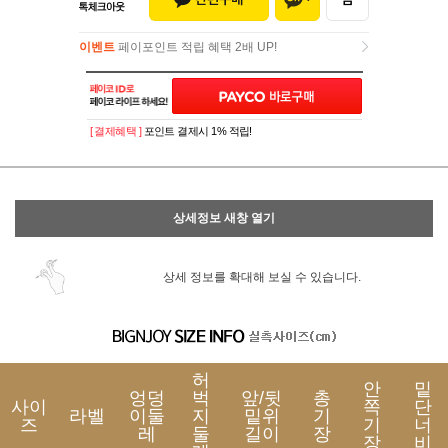
이벤트
페이포인트 적립 혜택 2배 UP!
이벤트
페이포인트 적립 혜택 2배 UP!
[ 결제혜택 ]
포인트 결제시 1% 적립!
상세정보 새창 열기
상세 정보를 확대해 보실 수 있습니다.
허
안
밑
엉덩
벅
앞/뒷
총
사이
쪽
단
라벨
이둘
지
밑위
기
즈
기
너
레
둘
길이
장
장
비