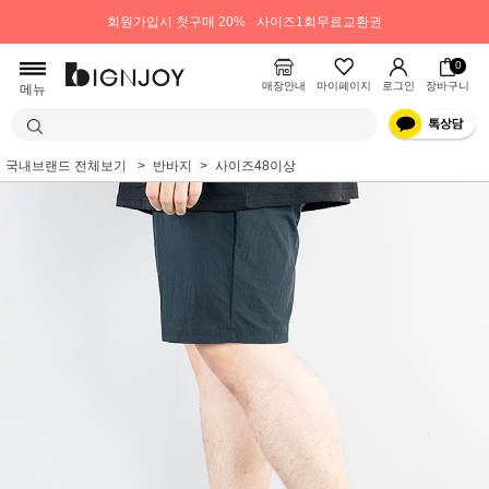
회원가입시 첫구매 20%
사이즈1회무료교환권
0
매장안내
마이페이지
로그인
장바구니
메뉴
국내브랜드 전체보기
반바지
사이즈48이상