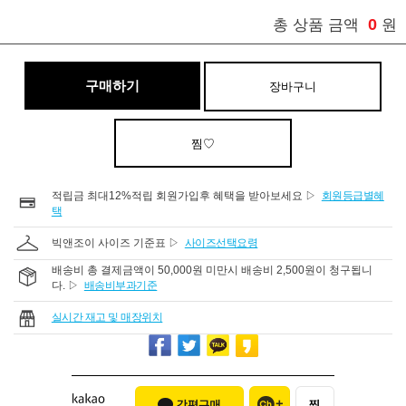
0
총 상품 금액
원
구매하기
장바구니
찜♡
적립금 최대12%적립 회원가입후 혜택을 받아보세요 ▷
회원등급별혜
택
빅앤조이 사이즈 기준표 ▷
사이즈선택요령
배송비 총 결제금액이 50,000원 미만시 배송비 2,500원이 청구됩니
다. ▷
배송비부과기준
실시간 재고 및 매장위치