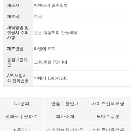
제조자
빅앤조이 협력업체
제조국
한국
세탁방법 및
취급시 주의
같은 색상끼리 찬물세탁
사항
제조연월
라벨에 표기
품질보증기
교환,환불 7일이내
준
A/S 책임자
박예지 1588-9145
와 전화번호
1:1문의
반품교환안내
사이즈선택요령
전화로주문하기
회사소개
도매주실분
이용안내
개인정보처리방침
쇼핑몰이용약관