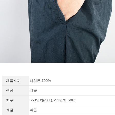
제품소재
나일론 100%
색상
차콜
치수
~50인치(4XL),~52인치(5XL)
계절
여름