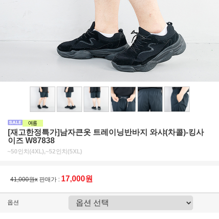
[재고한정특가]남자큰옷 트레이닝반바지 와샤(차콜)-킹사
이즈 W87838
~50인치(4XL),~52인치(5XL)
17,000원
41,000원x
판매가 :
옵션