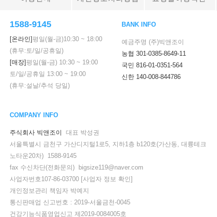
1588-9145
BANK INFO
[온라인]
평일(월-금)
10:30
~
18:00
예금주명 (주)빅앤조이
(휴무:토/일/공휴일)
농협 301-0385-8649-11
[매장]
평일(월-금)
10:30
~
19:00
국민 816-01-0351-564
토/일/공휴일
13:00
~
19:00
신한 140-008-844786
(휴무:설날/추석 당일)
COMPANY INFO
주식회사 빅앤조이
대표 박성권
서울특별시 금천구 가산디지털1로5, 지하1층 b120호(가산동, 대륭테크
노타운20차) 1588-9145
fax 수신차단(전화문의) bigsize119@naver.com
사업자번호107-86-03700
[사업자 정보 확인]
개인정보관리 책임자 박예지
통신판매업 신고번호 : 2019-서울금천-0045
건강기능식품영업신고 제2019-0084005호