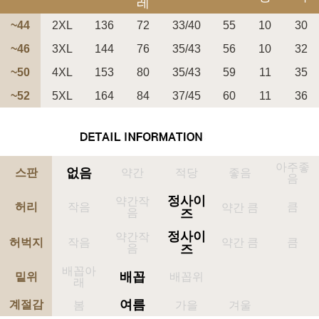
레
~44
2XL
136
72
33/40
55
10
30
~46
3XL
144
76
35/43
56
10
32
~50
4XL
153
80
35/43
59
11
35
페이코 ID로 페
~52
5XL
164
84
37/45
60
11
36
PAYCO 바로구매
아주좋
없음
스판
약간
적당
좋음
음
정사이
약간작
허리
작음
큼
약간 큼
음
즈
정사이
약간작
허벅지
작음
약간 큼
큼
음
즈
배꼽아
배꼽
밑위
배꼽위
래
여름
계절감
봄
가을
겨울