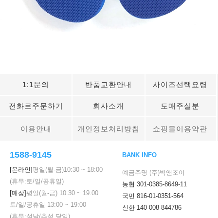
1:1문의
반품교환안내
사이즈선택요령
전화로주문하기
회사소개
도매주실분
이용안내
개인정보처리방침
쇼핑몰이용약관
1588-9145
BANK INFO
[온라인]
평일(월-금)
10:30
~
18:00
예금주명 (주)빅앤조이
(휴무:토/일/공휴일)
농협 301-0385-8649-11
[매장]
평일(월-금)
10:30
~
19:00
국민 816-01-0351-564
토/일/공휴일
13:00
~
19:00
신한 140-008-844786
(휴무:설날/추석 당일)