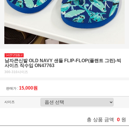
남자큰신발 OLD NAVY 샌들 FLIP-FLOP(플랜트 그린)-빅
사이즈 직수입 ON47763
300-310사이즈
15,000원
판매가 :
사이즈
0
총 상품 금액
원