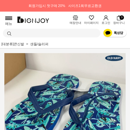
회원가입시 첫구매 20%
사이즈1회무료교환권
0
매장안내
마이페이지
로그인
장바구니
메뉴
[대분류]큰신발
샌들/슬리퍼