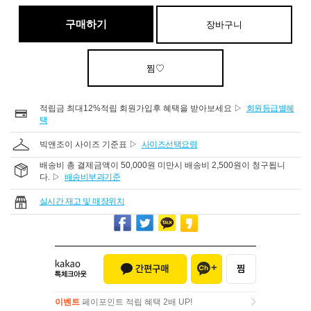
구매하기
장바구니
찜♡
적립금 최대12%적립 회원가입후 혜택을 받아보세요 ▷
회원등급별혜
택
빅앤조이 사이즈 기준표 ▷
사이즈선택요령
배송비 총 결제금액이 50,000원 미만시 배송비 2,500원이 청구됩니
다. ▷
배송비부과기준
실시간 재고 및 매장위치
이벤트
페이포인트 적립 혜택 2배 UP!