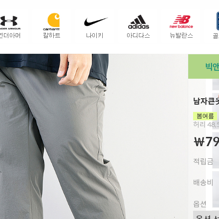
남자큰옷
허리 48,5
￦79
적립금
배송비
옵션