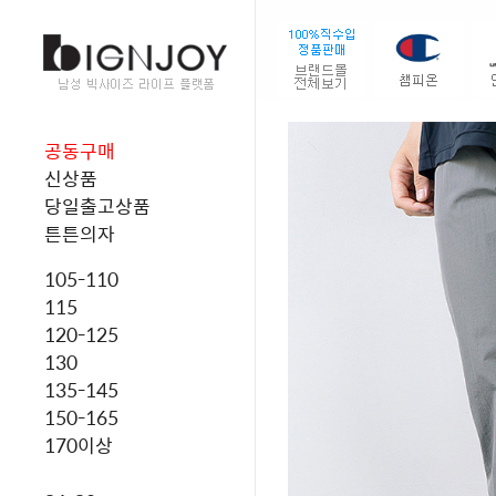
공동구매
신상품
당일출고상품
튼튼의자
105-110
115
120-125
130
135-145
150-165
170이상