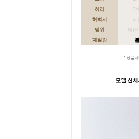
작
허리
작
허벅지
배꼽
밑위
계절감
* 상품사
모델 신체사