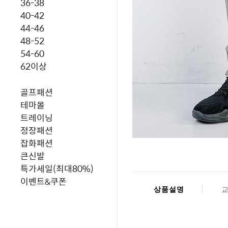
36-38
40-42
44-46
48-52
54-60
62이상
골프패션
테마몰
트레이닝
정장패션
잡화패션
큰신발
특가세일(최대80%)
이벤트&쿠폰
상품설명