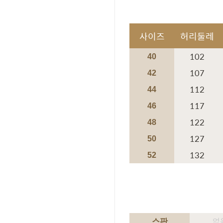
사이즈
허리둘레
102
40
107
42
112
44
117
46
122
48
127
50
132
52
없
스판