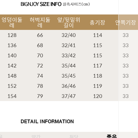
엉덩이둘
허벅지둘
앞/뒷밑위
총기장
안쪽기장
레
레
길이
128
66
32/40
114
33
136
68
32/41
115
33
140
70
33/42
115
33
142
72
35/44
117
33
148
74
35/45
118
33
152
78
36/46
119
33
페이코 ID
154
79
37/47
120
33
좋음
음
약간
적당