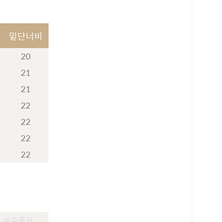
밑단너비
20
21
21
22
22
22
로 페이
PAYCO 바로구매
22
아주좋음