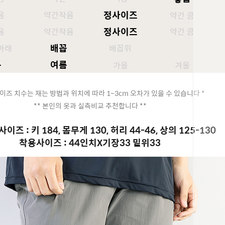
정사이즈
음
약간작음
약간 큼
정사이즈
음
약간작음
약간 큼
배꼽
아래
배꼽위
봄
여름
가을
겨울
이즈 치수는 재는 방법과 위치에 따라 1~3cm 오차가 있을 수 있습니다 *
** 본인의 옷과 실측비교 추천합니다 **
이즈 : 키 184, 몸무게 130, 허리 44-46, 상의 125-130
착용사이즈 : 44인치X기장33 밑위33