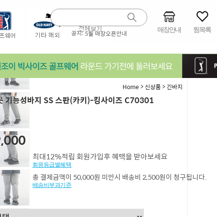
매장안내
찜목록
공지:
5월 매장오픈안내
>
>
Home
신상품
긴바지
 기능성바지 SS 스판(카키)-킹사이즈 C70301
0,52
,000
최대12%적립 회원가입후 혜택을 받아보세요
회원등급별혜택
총 결제금액이 50,000원 미만시 배송비 2,500원이 청구됩니다.
배송비부과기준