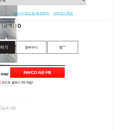
실시간 재고 및 매장위치
사이즈기준표
0
L
(금액)
하기
장바구니
찜♡
]
포인트 결제시 1% 적립!
Q&A (0)