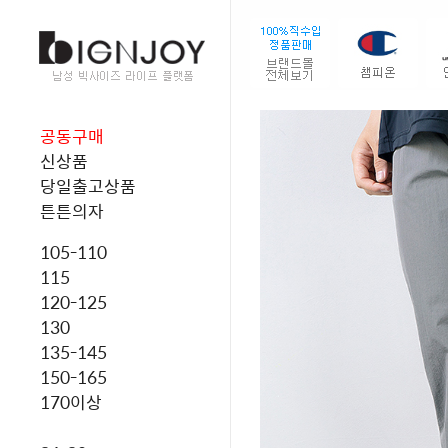
공동구매
신상품
당일출고상품
튼튼의자
105-110
115
120-125
130
135-145
150-165
170이상