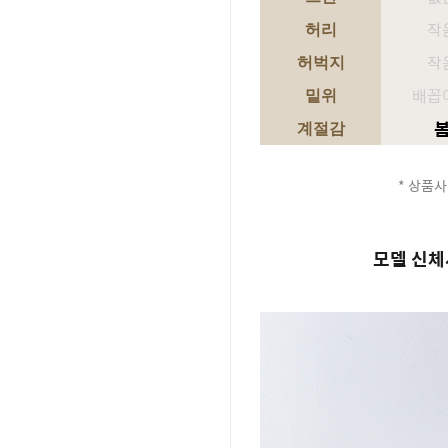
작
허리
작
허벅지
배꼽
밑위
계절감
* 상품사
모델 신체사