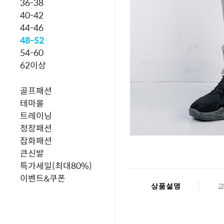
36-38
40-42
44-46
48-52
54-60
62이상
골프패션
테마몰
트레이닝
정장패션
잡화패션
큰신발
특가세일(최대80%)
이벤트&쿠폰
상품설명