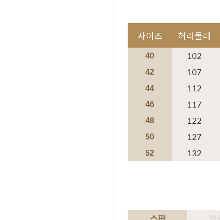
사이즈
허리둘레
102
40
107
42
112
44
117
46
122
48
127
50
132
52
없
스판