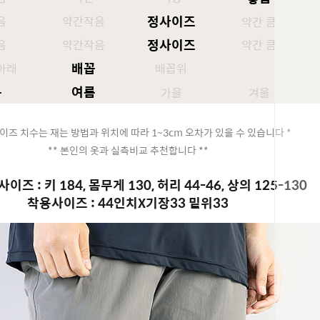
정사이즈
음
약간작음
약간 큼
정사이즈
음
약간작음
약간 큼
배꼽
아래
배꼽위
봄
여름
가을
겨울
이즈 치수는 재는 방법과 위치에 따라 1~3cm 오차가 있을 수 있습니다 *
** 본인의 옷과 실측비교 추천합니다 **
이즈 : 키 184, 몸무게 130, 허리 44-46, 상의 125-130
착용사이즈 : 44인치X기장33 밑위33