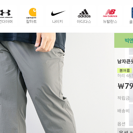
남자큰옷
허리 48,5
￦79
적립금
배송비
옵션