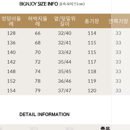
엉덩이둘
허벅지둘
앞/뒷밑위
총기장
안쪽기장
레
레
길이
128
66
32/40
114
33
136
68
32/41
115
33
140
70
33/42
115
33
142
72
35/44
117
33
148
74
35/45
118
33
152
78
36/46
119
33
154
79
37/47
120
33
페이코 ID
좋음
음
약간
적당