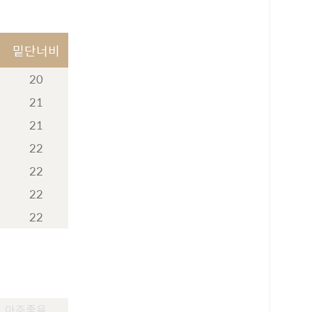
밑단너비
20
21
21
22
22
22
22
로 페이
PAYCO 바로구매
아주좋음