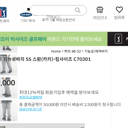
매장안내
찜목록
공지:
5월 매장오픈안내
>
>
Home
하의 48-52
기능성/레져바지
 기능성바지 SS 스판(카키)-킹사이즈 C70301
0,52
,000
최대12%적립 회원가입후 혜택을 받아보세요
회원등급별혜택
총 결제금액이 50,000원 미만시 배송비 2,500원이 청구됩니다.
배송비부과기준