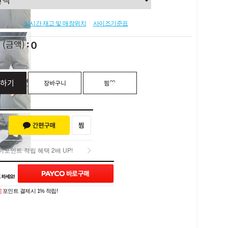
실시간 재고 및 매장위치
사이즈기준표
0
L
(금액)
하기
장바구니
찜♡
포인트 적립 혜택 2배 UP!
포인트 적립 혜택 2배 UP!
Q&A (0)
]
포인트 결제시 1% 적립!