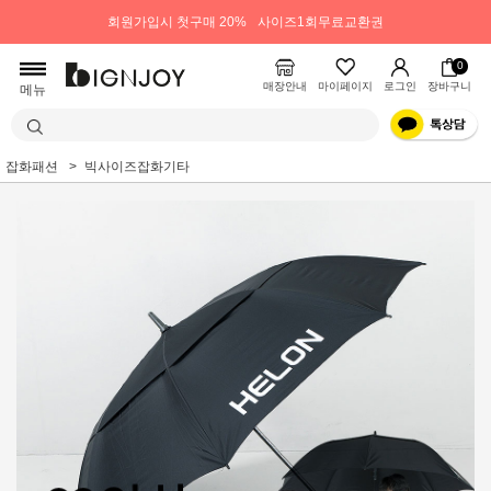
회원가입시 첫구매 20%
사이즈1회무료교환권
0
매장안내
마이페이지
로그인
장바구니
메뉴
잡화패션
빅사이즈잡화기타