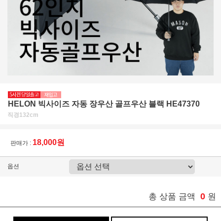
HELON 빅사이즈 자동 장우산 골프우산 블랙 HE47370
직경132cm
18,000원
판매가 :
옵션
0
총 상품 금액
원