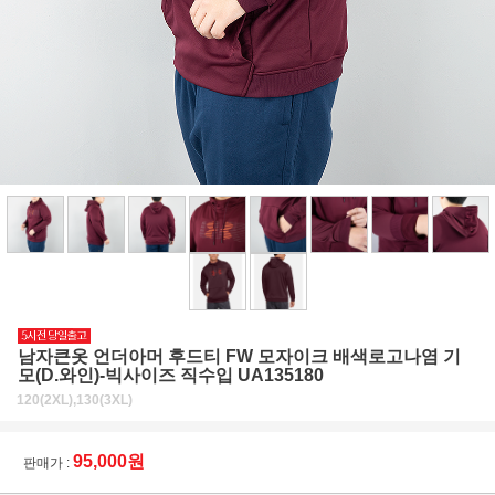
남자큰옷 언더아머 후드티 FW 모자이크 배색로고나염 기
모(D.와인)-빅사이즈 직수입 UA135180
120(2XL),130(3XL)
95,000원
판매가 :