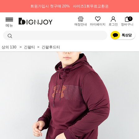
회원가입시 첫구매 20%
사이즈1회무료교환권
0
매장안내
마이페이지
로그인
장바구니
메뉴
상의 130
긴팔티
긴팔후드티