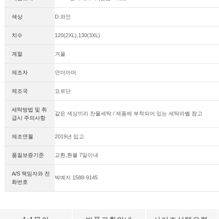
색상
D.와인
치수
120(2XL),130(3XL)
계절
겨울
제조자
언더아머
제조국
요르단
세탁방법 및 취
같은 색상끼리 찬물세탁 / 제품에 부착되어 있는 세탁라벨 참고
급시 주의사항
제조연월
2019년 입고
품질보증기준
교환,환불 7일이내
A/S 책임자와 전
박예지 1588-9145
화번호