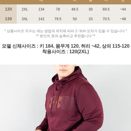
120
2XL
134
78
48.5
30
69.5
~44
130
3XL
142
79.5
50
33
70.5
~48
* 상품사이즈 치수는 재는 방법과 위치에 따라 1~3cm 오차가 있을 수 있습니다 *
** 본인의 옷과 실측비교 추천합니다 **
모델 신체사이즈 : 키 184, 몸무게 120, 허리 ~42, 상의 115-120
착용사이즈 : 120(2XL)
페이코 ID로 페
PAYCO 바로구매