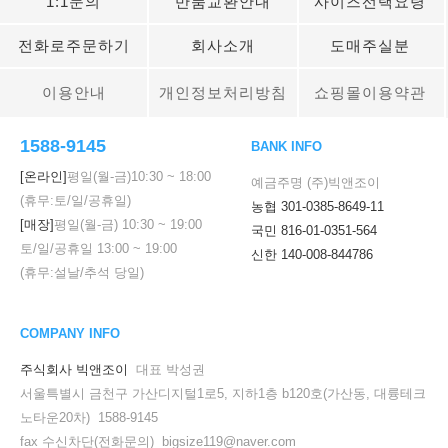
1:1문의
반품교환안내
사이즈선택요령
전화로주문하기
회사소개
도매주실분
이용안내
개인정보처리방침
쇼핑몰이용약관
1588-9145
BANK INFO
[온라인]
평일(월-금)
10:30
~
18:00
예금주명 (주)빅앤조이
(휴무:토/일/공휴일)
농협 301-0385-8649-11
[매장]
평일(월-금)
10:30
~
19:00
국민 816-01-0351-564
토/일/공휴일
13:00
~
19:00
신한 140-008-844786
(휴무:설날/추석 당일)
COMPANY INFO
주식회사 빅앤조이
대표 박성권
서울특별시 금천구 가산디지털1로5, 지하1층 b120호(가산동, 대륭테크
노타운20차) 1588-9145
fax 수신차단(전화문의) bigsize119@naver.com