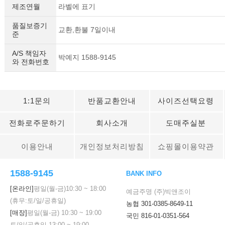
제조연월
라벨에 표기
품질보증기
교환,환불 7일이내
준
A/S 책임자
박예지 1588-9145
와 전화번호
1:1문의
반품교환안내
사이즈선택요령
전화로주문하기
회사소개
도매주실분
이용안내
개인정보처리방침
쇼핑몰이용약관
1588-9145
BANK INFO
[온라인]
평일(월-금)
10:30
~
18:00
예금주명 (주)빅앤조이
(휴무:토/일/공휴일)
농협 301-0385-8649-11
[매장]
평일(월-금)
10:30
~
19:00
국민 816-01-0351-564
토/일/공휴일
13:00
~
19:00