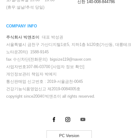
신한 140-008-844786
(휴무:설날/추석 당일)
COMPANY INFO
주식회사 빅앤조이
대표 박성권
서울특별시 금천구 가산디지털1로5, 지하1층 b120호(가산동, 대륭테크
노타운20차) 1588-9145
fax 수신차단(전화문의) bigsize119@naver.com
사업자번호107-86-03700
[사업자 정보 확인]
개인정보관리 책임자 박예지
통신판매업 신고번호 : 2019-서울금천-0045
건강기능식품영업신고 제2019-0084005호
copyright since2004©빅앤조이 all rights reserved.
PC Version