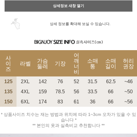
상세정보 새창 열기
상세 정보를 확대해 보실 수 있습니다.
어
사
가슴
깨
소매
소매
허리
이
라벨
기장
둘레
너
통
길이
권장
즈
비
125
2XL
142
76
52
31.5
62.5
~46
135
4XL
159
78.5
56
33.5
66
~50
150
6XL
174
83
61
36
66
~56
* 상품사이즈 치수는 재는 방법과 위치에 따라 1~3cm 오차가 있을 수 있
습니다 *
** 본인의 옷과 실측비교 추천합니다 **