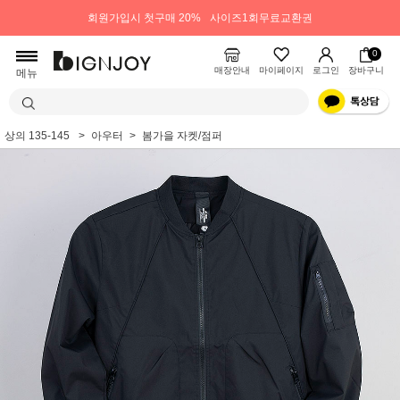
회원가입시 첫구매 20%
사이즈1회무료교환권
0
매장안내
마이페이지
로그인
장바구니
메뉴
상의 135-145
아우터
봄가을 자켓/점퍼