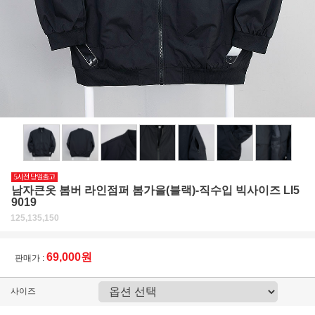
남자큰옷 봄버 라인점퍼 봄가을(블랙)-직수입 빅사이즈 LI5
9019
125,135,150
69,000원
판매가 :
사이즈