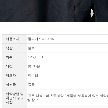
제품소재
폴리에스터100%
색상
블랙
치수
125,135,15
계절
봄, 가을
제조자
직수입
제조국
중국
세탁방법 및
같은 색상끼리 찬물세탁 / 제품에 부착되어 있는 세탁
취급시 주의
벨 참고
사항