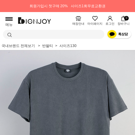
회원가입시 첫구매 20%
사이즈1회무료교환권
0
매장안내
마이페이지
로그인
장바구니
메뉴
국내브랜드 전체보기
반팔티
사이즈130