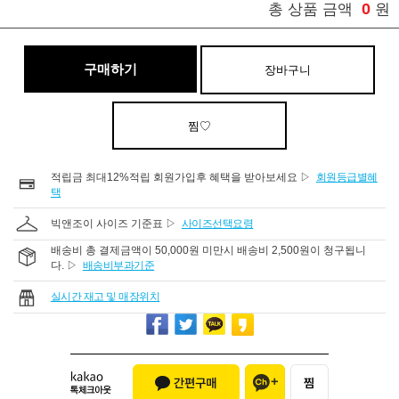
0
총 상품 금액
원
구매하기
장바구니
찜♡
적립금 최대12%적립 회원가입후 혜택을 받아보세요 ▷
회원등급별혜
택
빅앤조이 사이즈 기준표 ▷
사이즈선택요령
배송비 총 결제금액이 50,000원 미만시 배송비 2,500원이 청구됩니
다. ▷
배송비부과기준
실시간 재고 및 매장위치