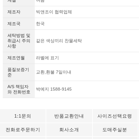
제조자
빅앤조이 협력업체
제조국
한국
세탁방법 및
취급시 주의
같은 색상끼리 찬물세탁
사항
제조연월
라벨에 표기
품질보증기
교환,환불 7일이내
준
A/S 책임자
박예지 1588-9145
와 전화번호
세요!
1:1문의
반품교환안내
사이즈선택요령
전화로주문하기
회사소개
도매주실분