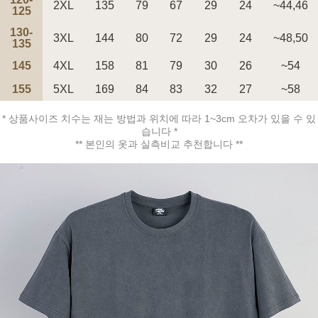
2XL
135
79
67
29
24
~44,46
125
130-
3XL
144
80
72
29
24
~48,50
135
145
4XL
158
81
79
30
26
~54
페이코 ID로 페
PAYCO 바로구매
155
5XL
169
84
83
32
27
~58
* 상품사이즈 치수는 재는 방법과 위치에 따라 1~3cm 오차가 있을 수 있
습니다 *
** 본인의 옷과 실측비교 추천합니다 **