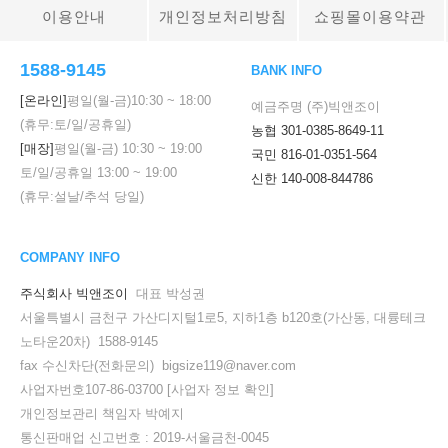
이용안내
개인정보처리방침
쇼핑몰이용약관
1588-9145
BANK INFO
[온라인]
평일(월-금)
10:30
~
18:00
예금주명 (주)빅앤조이
(휴무:토/일/공휴일)
농협 301-0385-8649-11
[매장]
평일(월-금)
10:30
~
19:00
국민 816-01-0351-564
토/일/공휴일
13:00
~
19:00
신한 140-008-844786
(휴무:설날/추석 당일)
COMPANY INFO
주식회사 빅앤조이
대표 박성권
서울특별시 금천구 가산디지털1로5, 지하1층 b120호(가산동, 대륭테크
노타운20차) 1588-9145
fax 수신차단(전화문의) bigsize119@naver.com
사업자번호107-86-03700
[사업자 정보 확인]
개인정보관리 책임자 박예지
통신판매업 신고번호 : 2019-서울금천-0045