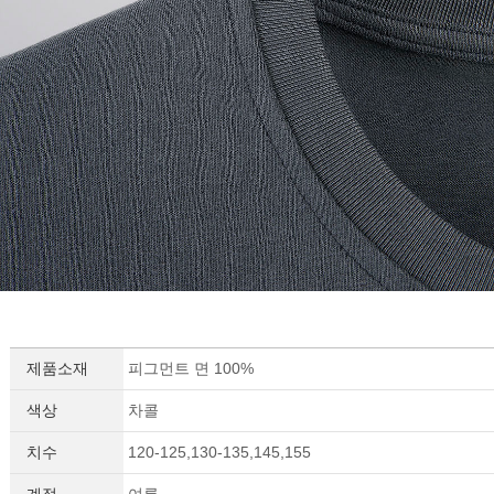
제품소재
피그먼트 면 100%
색상
차콜
치수
120-125,130-135,145,155
계절
여름