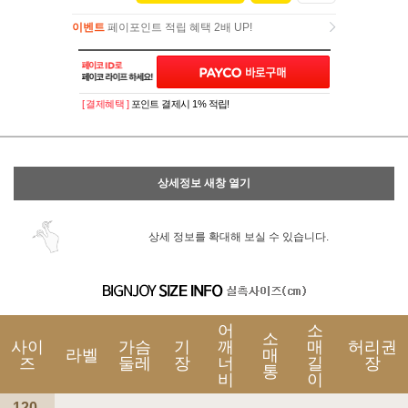
이벤트
페이포인트 적립 혜택 2배 UP!
이벤트
페이포인트 적립 혜택 2배 UP!
[ 결제혜택 ]
포인트 결제시 1% 적립!
상세정보 새창 열기
상세 정보를 확대해 보실 수 있습니다.
어
소
소
사이
가슴
기
깨
매
허리권
라벨
매
즈
둘레
장
너
길
장
통
비
이
120-