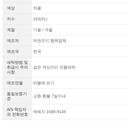
색상
차콜
치수
110(XL)
계절
가을 / 겨울
제조자
빅앤조이 협력업체
제조국
한국
세탁방법 및
취급시 주의
같은 색상끼리 찬물세탁
사항
제조연월
라벨에 표기
품질보증기
교환,환불 7일이내
준
A/S 책임자
박예지 1588-9145
와 전화번호