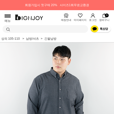
회원가입시 첫구매 20%
사이즈1회무료교환권
0
매장안내
마이페이지
로그인
장바구니
메뉴
상의 105-110
남방/셔츠
긴팔남방