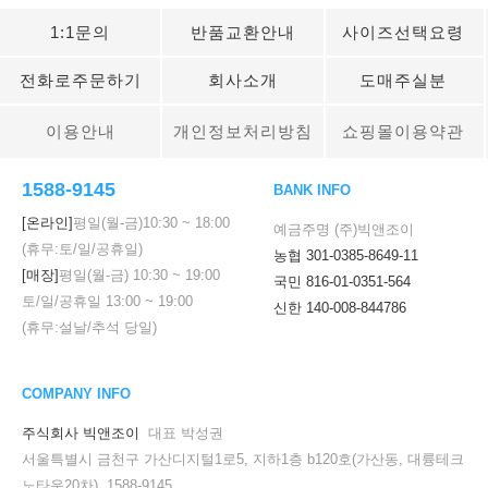
1:1문의
반품교환안내
사이즈선택요령
전화로주문하기
회사소개
도매주실분
이용안내
개인정보처리방침
쇼핑몰이용약관
1588-9145
BANK INFO
[온라인]
평일(월-금)
10:30
~
18:00
예금주명 (주)빅앤조이
(휴무:토/일/공휴일)
농협 301-0385-8649-11
[매장]
평일(월-금)
10:30
~
19:00
국민 816-01-0351-564
토/일/공휴일
13:00
~
19:00
신한 140-008-844786
(휴무:설날/추석 당일)
COMPANY INFO
주식회사 빅앤조이
대표 박성권
서울특별시 금천구 가산디지털1로5, 지하1층 b120호(가산동, 대륭테크
노타운20차) 1588-9145