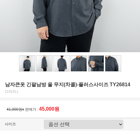
남자큰옷 긴팔남방 울 무지(차콜)-플러스사이즈 TY26814
110(XL)
45,000원
41,000원x
판매가 :
사이즈