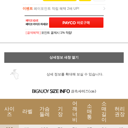
이벤트
페이포인트 적립 혜택 2배 UP!
이벤트
페이포인트 적립 혜택 2배 UP!
[ 결제혜택 ]
포인트 결제시 1% 적립!
상세정보 새창 열기
상세 정보를 확대해 보실 수 있습니다.
어
소
소
사이
가슴
기
깨
매
허리
라벨
매
즈
둘레
장
너
길
권장
통
비
이