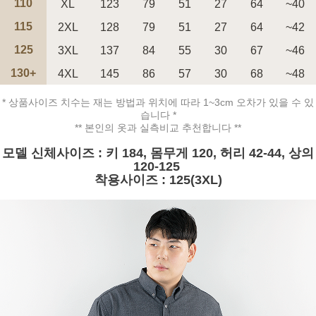
110
XL
123
79
51
27
64
~40
115
2XL
128
79
51
27
64
~42
125
3XL
137
84
55
30
67
~46
130+
4XL
145
86
57
30
68
~48
페이코 ID로 페
PAYCO 바로구매
* 상품사이즈 치수는 재는 방법과 위치에 따라 1~3cm 오차가 있을 수 있
습니다 *
** 본인의 옷과 실측비교 추천합니다 **
모델 신체사이즈 : 키 184, 몸무게 120, 허리 42-44, 상의
120-125
착용사이즈 : 125(3XL)