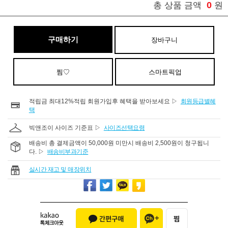
0
총 상품 금액
원
구매하기
장바구니
찜♡
스마트픽업
적립금 최대12%적립 회원가입후 혜택을 받아보세요 ▷
회원등급별혜
택
빅앤조이 사이즈 기준표 ▷
사이즈선택요령
배송비 총 결제금액이 50,000원 미만시 배송비 2,500원이 청구됩니
다. ▷
배송비부과기준
실시간 재고 및 매장위치