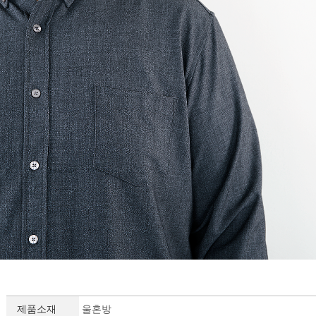
제품소재
울혼방