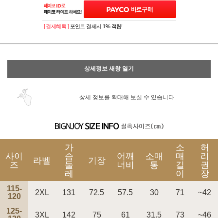
[ 결제혜택 ]
포인트 결제시 1% 적립!
상세정보 새창 열기
상세 정보를 확대해 보실 수 있습니다.
가
소
허
사이
슴
어깨
소매
매
리
라벨
기장
즈
둘
너비
통
길
권
레
이
장
115-
2XL
131
72.5
57.5
30
71
~42
120
125-
3XL
142
75
61
31.5
73
~46