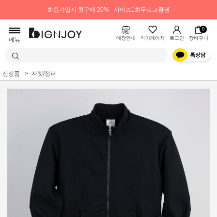
회원가입시 첫구매 20%
사이즈1회무료교환권
0
매장안내
마이페이지
로그인
장바구니
메뉴
신상품
자켓/점퍼