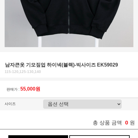
남자큰옷 기모짚업 하이넥(블랙)-빅사이즈 EK59029
115-120,125-130,140
55,000원
판매가 :
사이즈
0
총 상품 금액
원