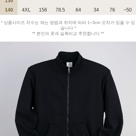
130
140
4XL
156
78.5
64
34
76
~50
페이코 ID로 페
PAYCO 바로구매
* 상품사이즈 치수는 재는 방법과 위치에 따라 1~3cm 오차가 있을 수 있
습니다 *
** 본인의 옷과 실측비교 추천합니다 **