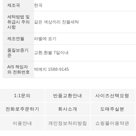
제조국
한국
세탁방법 및
취급시 주의
같은 색상끼리 찬물세탁
사항
제조연월
라벨에 표기
품질보증기
교환,환불 7일이내
준
A/S 책임자
박예지 1588-9145
와 전화번호
1:1문의
반품교환안내
사이즈선택요령
전화로주문하기
회사소개
도매주실분
이용안내
개인정보처리방침
쇼핑몰이용약관