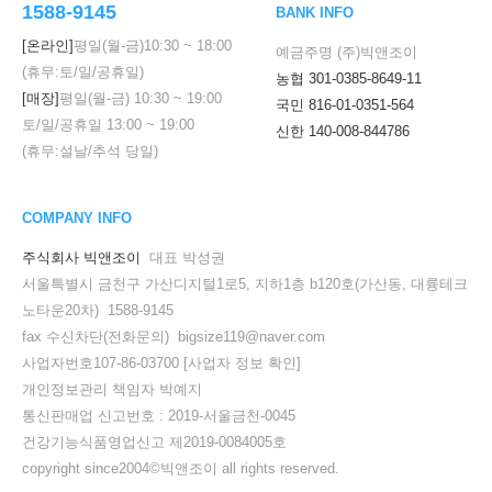
1588-9145
BANK INFO
[온라인]
평일(월-금)
10:30
~
18:00
예금주명 (주)빅앤조이
(휴무:토/일/공휴일)
농협 301-0385-8649-11
[매장]
평일(월-금)
10:30
~
19:00
국민 816-01-0351-564
토/일/공휴일
13:00
~
19:00
신한 140-008-844786
(휴무:설날/추석 당일)
COMPANY INFO
주식회사 빅앤조이
대표 박성권
서울특별시 금천구 가산디지털1로5, 지하1층 b120호(가산동, 대륭테크
노타운20차) 1588-9145
fax 수신차단(전화문의) bigsize119@naver.com
사업자번호107-86-03700
[사업자 정보 확인]
개인정보관리 책임자 박예지
통신판매업 신고번호 : 2019-서울금천-0045
건강기능식품영업신고 제2019-0084005호
copyright since2004©빅앤조이 all rights reserved.