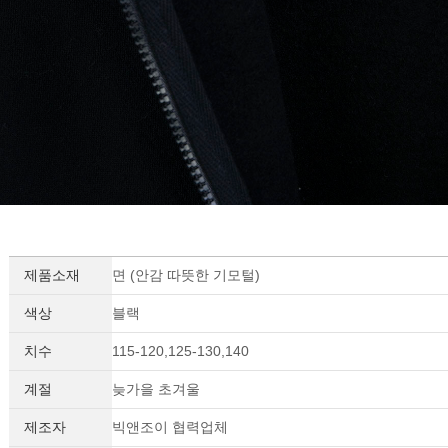
제품소재
면 (안감 따뜻한 기모털)
색상
블랙
치수
115-120,125-130,140
계절
늦가을 초겨울
제조자
빅앤조이 협력업체