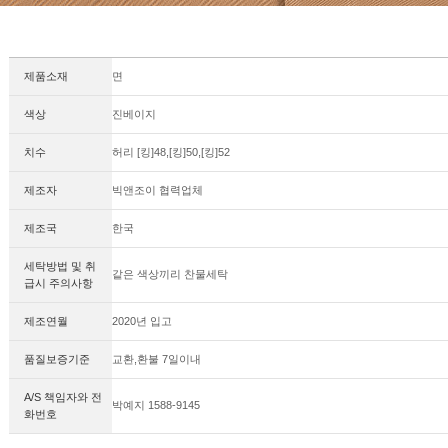
제품소재
면
색상
진베이지
치수
허리 [킹]48,[킹]50,[킹]52
제조자
빅앤조이 협력업체
제조국
한국
세탁방법 및 취
같은 색상끼리 찬물세탁
급시 주의사항
제조연월
2020년 입고
품질보증기준
교환,환불 7일이내
A/S 책임자와 전
박예지 1588-9145
화번호