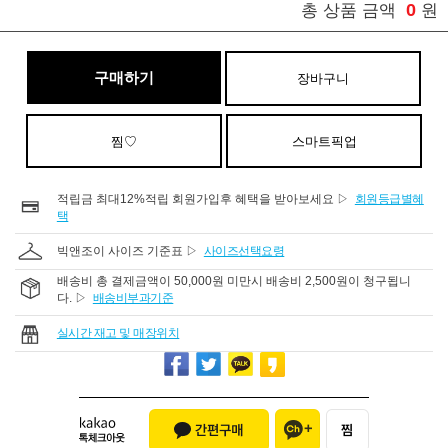
0
총 상품 금액
원
구매하기
장바구니
찜♡
스마트픽업
적립금 최대12%적립 회원가입후 혜택을 받아보세요 ▷
회원등급별혜
택
빅앤조이 사이즈 기준표 ▷
사이즈선택요령
배송비 총 결제금액이 50,000원 미만시 배송비 2,500원이 청구됩니
다. ▷
배송비부과기준
실시간 재고 및 매장위치