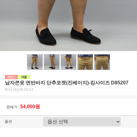
남자큰옷 면반바지 단추포켓(진베이지)-킹사이즈 D85207
허리 [킹]48,50,52
54,000원
판매가 :
옵션