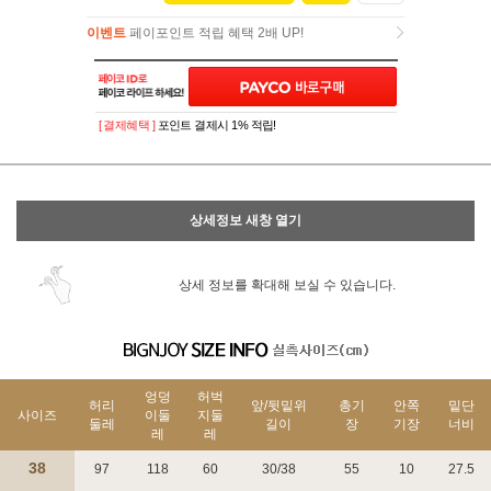
이벤트
페이포인트 적립 혜택 2배 UP!
이벤트
페이포인트 적립 혜택 2배 UP!
[ 결제혜택 ]
포인트 결제시 1% 적립!
상세정보 새창 열기
상세 정보를 확대해 보실 수 있습니다.
엉덩
허벅
허리
앞/뒷밑위
총기
안쪽
밑단
사이즈
이둘
지둘
둘레
길이
장
기장
너비
레
레
38
97
118
60
30/38
55
10
27.5