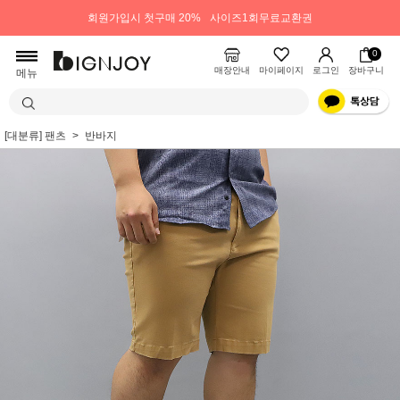
회원가입시 첫구매 20%
사이즈1회무료교환권
0
매장안내
마이페이지
로그인
장바구니
메뉴
[대분류] 팬츠
반바지