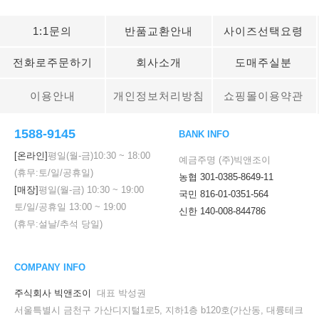
1:1문의
반품교환안내
사이즈선택요령
전화로주문하기
회사소개
도매주실분
이용안내
개인정보처리방침
쇼핑몰이용약관
1588-9145
BANK INFO
[온라인]
평일(월-금)
10:30
~
18:00
예금주명 (주)빅앤조이
(휴무:토/일/공휴일)
농협 301-0385-8649-11
[매장]
평일(월-금)
10:30
~
19:00
국민 816-01-0351-564
토/일/공휴일
13:00
~
19:00
신한 140-008-844786
(휴무:설날/추석 당일)
COMPANY INFO
주식회사 빅앤조이
대표 박성권
서울특별시 금천구 가산디지털1로5, 지하1층 b120호(가산동, 대륭테크