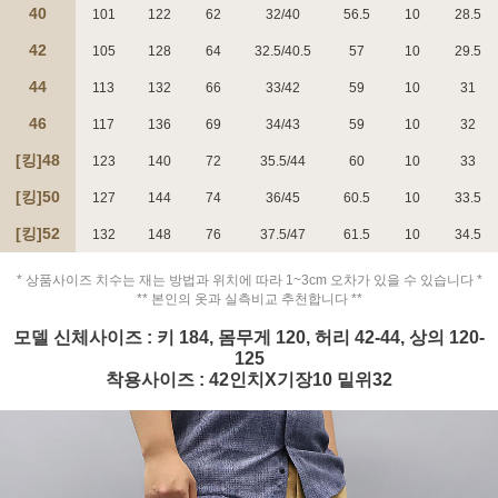
40
101
122
62
32/40
56.5
10
28.5
42
105
128
64
32.5/40.5
57
10
29.5
44
113
132
66
33/42
59
10
31
46
117
136
69
34/43
59
10
32
페이코 ID로 페
PAYCO 바로구매
[킹]48
123
140
72
35.5/44
60
10
33
[킹]
50
127
144
74
36/45
60.5
10
33.5
[킹]
52
132
148
76
37.5/47
61.5
10
34.5
* 상품사이즈 치수는 재는 방법과 위치에 따라 1~3cm 오차가 있을 수 있습니다 *
** 본인의 옷과 실측비교 추천합니다 **
모델 신체사이즈 : 키 184, 몸무게 120, 허리 42-44, 상의 120-
125
착용사이즈 : 42인치X기장10 밑위32