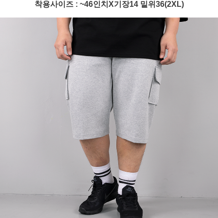
착용사이즈 : ~46인치X기장14 밑위36(2XL)