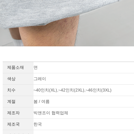
제품소재
면
색상
그레이
치수
~40인치(XL),~42인치(2XL),~46인치(3XL)
계절
봄 / 여름
제조자
빅앤조이 협력업체
제조국
한국