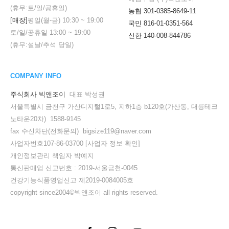
(휴무:토/일/공휴일)
농협 301-0385-8649-11
[매장]
평일(월-금)
10:30
~
19:00
국민 816-01-0351-564
토/일/공휴일
13:00
~
19:00
신한 140-008-844786
(휴무:설날/추석 당일)
COMPANY INFO
주식회사 빅앤조이
대표 박성권
서울특별시 금천구 가산디지털1로5, 지하1층 b120호(가산동, 대륭테크
노타운20차) 1588-9145
fax 수신차단(전화문의) bigsize119@naver.com
사업자번호107-86-03700
[사업자 정보 확인]
개인정보관리 책임자 박예지
통신판매업 신고번호 : 2019-서울금천-0045
건강기능식품영업신고 제2019-0084005호
copyright since2004©빅앤조이 all rights reserved.