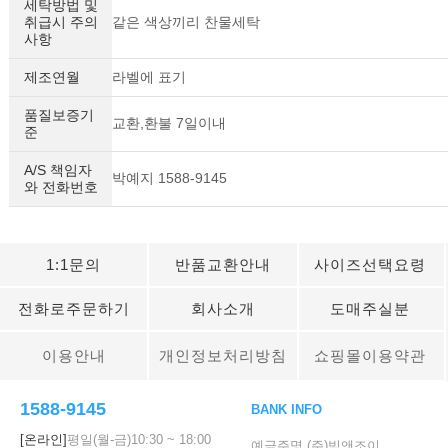
세탁방법 및
취급시 주의
같은 색상끼리 찬물세탁
사항
제조연월
라벨에 표기
품질보증기
교환,환불 7일이내
준
A/S 책임자
박예지 1588-9145
와 전화번호
1:1문의
반품교환안내
사이즈선택요령
전화로주문하기
회사소개
도매주실분
이용안내
개인정보처리방침
쇼핑몰이용약관
1588-9145
BANK INFO
[온라인]
평일(월-금)
10:30
~
18:00
예금주명 (주)빅앤조이