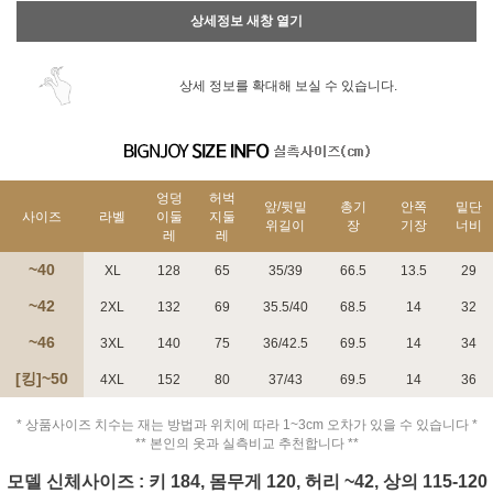
상세정보 새창 열기
상세 정보를 확대해 보실 수 있습니다.
엉덩
허벅
앞/뒷밑
총기
안쪽
밑단
사이즈
라벨
이둘
지둘
위길이
장
기장
너비
레
레
~40
XL
128
65
35/39
66.5
13.5
29
~42
2XL
132
69
35.5/40
68.5
14
32
~46
3XL
140
75
36/42.5
69.5
14
34
[킹]~50
4XL
152
80
37/43
69.5
14
36
* 상품사이즈 치수는 재는 방법과 위치에 따라 1~3cm 오차가 있을 수 있습니다 *
** 본인의 옷과 실측비교 추천합니다 **
모델 신체사이즈 : 키 184, 몸무게 120, 허리 ~42, 상의 115-120