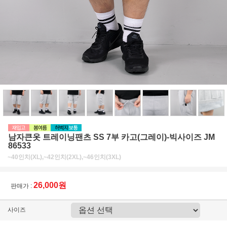
남자큰옷 트레이닝팬츠 SS 7부 카고(그레이)-빅사이즈 JM
86533
~40인치(XL),~42인치(2XL),~46인치(3XL)
26,000원
판매가 :
사이즈