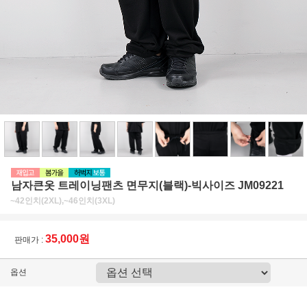
남자큰옷 트레이닝팬츠 면무지(블랙)-빅사이즈 JM09221
~42인치(2XL),~46인치(3XL)
35,000원
판매가 :
옵션