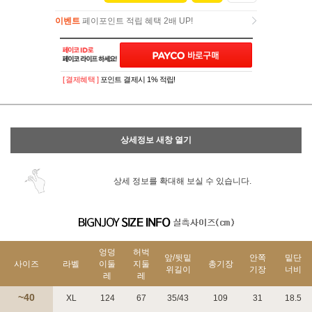
이벤트
페이포인트 적립 혜택 2배 UP!
이벤트
페이포인트 적립 혜택 2배 UP!
[ 결제혜택 ]
포인트 결제시 1% 적립!
상세정보 새창 열기
상세 정보를 확대해 보실 수 있습니다.
엉덩
허벅
앞/뒷밑
안쪽
밑단
사이즈
라벨
이둘
지둘
총기장
위길이
기장
너비
레
레
~40
XL
124
67
35/43
109
31
18.5