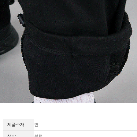
제품소재
면
색상
블랙