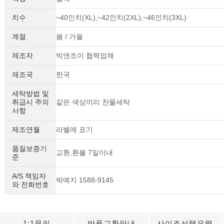
치수
~40인치(XL),~42인치(2XL),~46인치(3XL)
계절
봄 / 가을
제조자
빅앤조이 협력업체
제조국
한국
세탁방법 및
취급시 주의
같은 색상끼리 찬물세탁
사항
제조연월
라벨에 표기
품질보증기
교환,환불 7일이내
준
A/S 책임자
박예지 1588-9145
와 전화번호
1:1문의
반품교환안내
사이즈선택요령