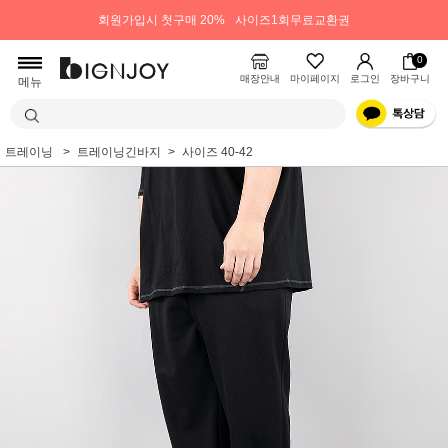
회원가입시 첫구매 20%
사이즈1회무료교환권
0
매장안내
마이페이지
로그인
장바구니
메뉴
트레이닝
트레이닝긴바지
사이즈 40-42