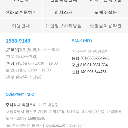
전화로주문하기
회사소개
도매주실분
이용안내
개인정보처리방침
쇼핑몰이용약관
1588-9145
BANK INFO
[온라인]
평일(월-금)
10:30
~
18:00
예금주명 (주)빅앤조이
(휴무:토/일/공휴일)
농협 301-0385-8649-11
[매장]
평일(월-금)
10:30
~
19:00
국민 816-01-0351-564
토/일/공휴일
13:00
~
19:00
신한 140-008-844786
(휴무:설날/추석 당일)
COMPANY INFO
주식회사 빅앤조이
대표 박성권
서울특별시 금천구 가산디지털1로5, 지하1층 b120호(가산동, 대륭테크
노타운20차) 1588-9145
fax 수신차단(전화문의) bigsize119@naver.com