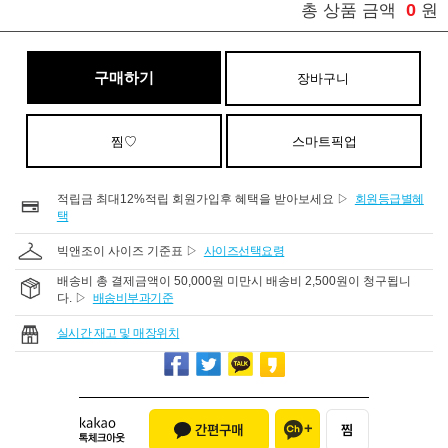
0
총 상품 금액
원
구매하기
장바구니
찜♡
스마트픽업
적립금 최대12%적립 회원가입후 혜택을 받아보세요 ▷
회원등급별혜
택
빅앤조이 사이즈 기준표 ▷
사이즈선택요령
배송비 총 결제금액이 50,000원 미만시 배송비 2,500원이 청구됩니
다. ▷
배송비부과기준
실시간 재고 및 매장위치