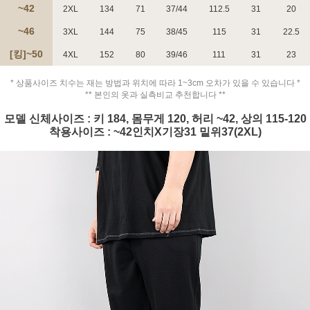
~42
2XL
134
71
37/44
112.5
31
20
~46
3XL
144
75
38/45
115
31
22.5
[킹]~50
4XL
152
80
39/46
111
31
23
페이코 ID로 페
* 상품사이즈 치수는 재는 방법과 위치에 따라 1~3cm 오차가 있을 수 있습니다 *
PAYCO 바로구매
** 본인의 옷과 실측비교 추천합니다 **
모델 신체사이즈 : 키 184, 몸무게 120, 허리 ~42, 상의 115-120
착용사이즈 : ~42인치X기장31 밑위37(2XL)