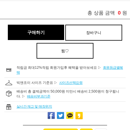
0
총 상품 금액
원
구매하기
장바구니
찜♡
적립금 최대12%적립 회원가입후 혜택을 받아보세요 ▷
회원등급별혜
택
빅앤조이 사이즈 기준표 ▷
사이즈선택요령
배송비 총 결제금액이 50,000원 미만시 배송비 2,500원이 청구됩니
다. ▷
배송비부과기준
실시간 재고 및 매장위치