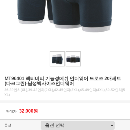
MT96401 액티비티 기능성메쉬 언더웨어 드로즈 2매세트
(다크그린)-남성빅사이즈언더웨어
36-39인치(XL),39-42인치(2XL),42-45인치(3XL),45-49인치(4XL),50-52인치(5
XL)
32,000원
판매가 :
옵션