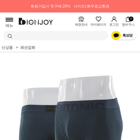
회원가입시 첫구매 20%
사이즈1회무료교환권
0
매장안내
마이페이지
로그인
장바구니
메뉴
신상품
패션잡화