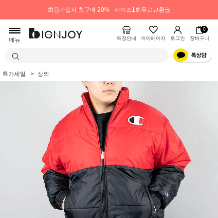
회원가입시 첫구매 20%
사이즈1회무료교환권
0
매장안내
마이페이지
로그인
장바구니
메뉴
특가세일
상의