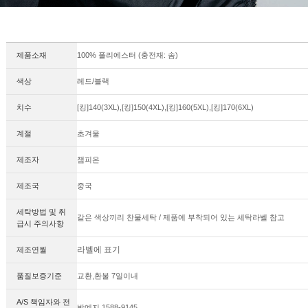
제품소재
100% 폴리에스터 (충전재: 솜)
색상
레드/블랙
치수
[킹]140(3XL),[킹]150(4XL),[킹]160(5XL),[킹]170(6XL)
계절
초겨울
제조자
챔피온
제조국
중국
세탁방법 및 취
같은 색상끼리 찬물세탁 / 제품에 부착되어 있는 세탁라벨 참고
급시 주의사항
라벨에 표기
제조연월
품질보증기준
교환,환불 7일이내
A/S 책임자와 전
박예지 1588-9145