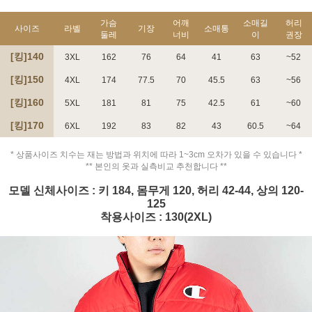
가슴
어깨
소매길
허리
사이즈
라벨
기장
소매통
둘레
너비
이
권장
[킹]140
3XL
162
76
64
41
63
~52
[킹]150
4XL
174
77.5
70
45.5
63
~56
[킹]160
5XL
181
81
75
42.5
61
~60
[킹]170
6XL
192
83
82
43
60.5
~64
* 상품사이즈 치수는 재는 방법과 위치에 따라 1~3cm 오차가 있을 수 있습니다 *
** 본인의 옷과 실측비교 추천합니다 **
모델 신체사이즈 : 키 184, 몸무게 120, 허리 42-44, 상의 120-
125
착용사이즈 : 130(2XL)