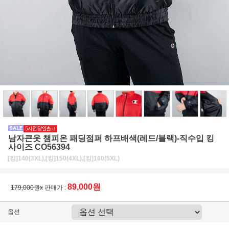
남자큰옷 챔피온 패딩점퍼 하프배색(레드/블랙)-직수입 킹
사이즈 CO56394
[킹]140(3XL),[킹]150(4XL),[킹]160(5XL)
89,000원
179,000원x
판매가 :
옵션