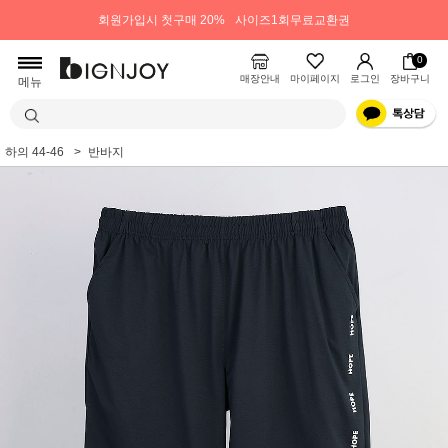
회원가입시 첫구매 20%
사이즈1회무료교환권
0
매장안내
마이페이지
로그인
장바구니
메뉴
하의 44-46
반바지