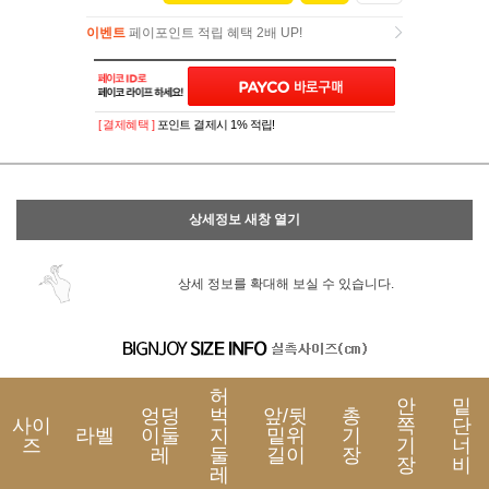
이벤트
페이포인트 적립 혜택 2배 UP!
이벤트
페이포인트 적립 혜택 2배 UP!
[ 결제혜택 ]
포인트 결제시 1% 적립!
상세정보 새창 열기
상세 정보를 확대해 보실 수 있습니다.
허
안
밑
엉덩
벅
앞/뒷
총
사이
쪽
단
라벨
이둘
지
밑위
기
즈
기
너
레
둘
길이
장
장
비
레