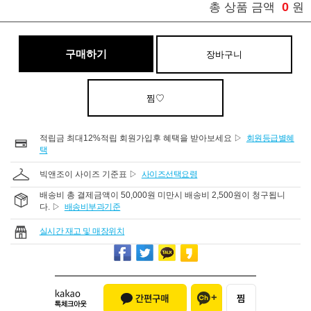
0
총 상품 금액
원
구매하기
장바구니
찜♡
적립금 최대12%적립 회원가입후 혜택을 받아보세요 ▷
회원등급별혜
택
빅앤조이 사이즈 기준표 ▷
사이즈선택요령
배송비 총 결제금액이 50,000원 미만시 배송비 2,500원이 청구됩니
다. ▷
배송비부과기준
실시간 재고 및 매장위치