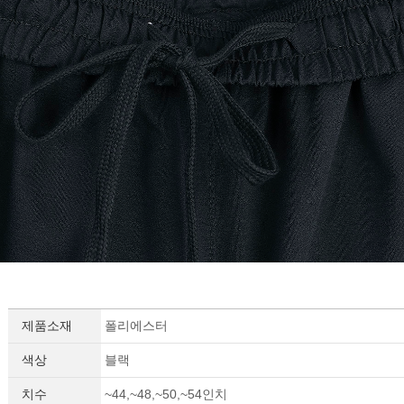
제품소재
폴리에스터
색상
블랙
치수
~44,~48,~50,~54인치