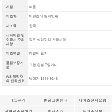
계절
여름
제조자
빅앤조이 협력업체
제조국
한국
세탁방법 및
취급시 주의
같은 색상끼리 찬물세탁
사항
제조연월
라벨에 표기
품질보증기
교환,환불 7일이내
준
A/S 책임자
박예지 1588-9145
와 전화번호
1:1문의
반품교환안내
사이즈선택요령
전화로주문하기
회사소개
도매주실분