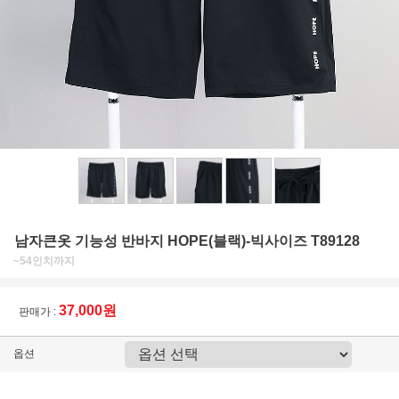
남자큰옷 기능성 반바지 HOPE(블랙)-빅사이즈 T89128
~54인치까지
37,000원
판매가 :
옵션