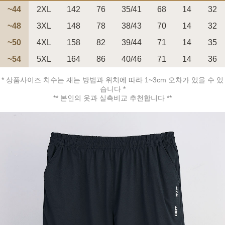
~44
2XL
142
76
35/41
68
14
32
~48
3XL
148
78
38/43
70
14
32
~50
4XL
158
82
39/44
71
14
35
페이코 ID로 페
~54
5XL
164
86
40/46
71
14
36
PAYCO 바로구매
* 상품사이즈 치수는 재는 방법과 위치에 따라 1~3cm 오차가 있을 수 있
습니다 *
** 본인의 옷과 실측비교 추천합니다 **