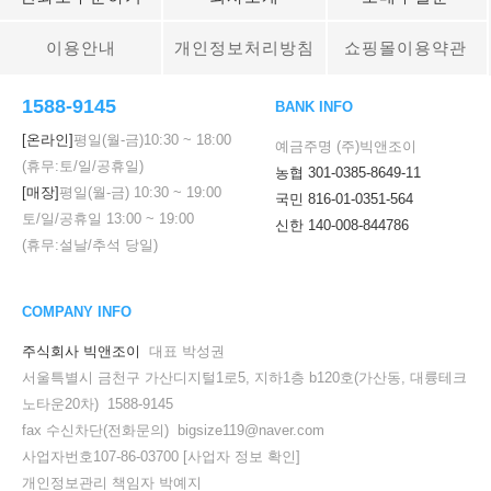
이용안내
개인정보처리방침
쇼핑몰이용약관
1588-9145
BANK INFO
[온라인]
평일(월-금)
10:30
~
18:00
예금주명 (주)빅앤조이
(휴무:토/일/공휴일)
농협 301-0385-8649-11
[매장]
평일(월-금)
10:30
~
19:00
국민 816-01-0351-564
토/일/공휴일
13:00
~
19:00
신한 140-008-844786
(휴무:설날/추석 당일)
COMPANY INFO
주식회사 빅앤조이
대표 박성권
서울특별시 금천구 가산디지털1로5, 지하1층 b120호(가산동, 대륭테크
노타운20차) 1588-9145
fax 수신차단(전화문의) bigsize119@naver.com
사업자번호107-86-03700
[사업자 정보 확인]
개인정보관리 책임자 박예지